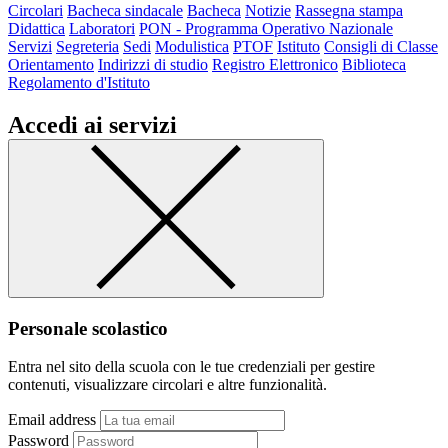
Circolari
Bacheca sindacale
Bacheca
Notizie
Rassegna stampa
Didattica
Laboratori
PON - Programma Operativo Nazionale
Servizi
Segreteria
Sedi
Modulistica
PTOF
Istituto
Consigli di Classe
Orientamento
Indirizzi di studio
Registro Elettronico
Biblioteca
Regolamento d'Istituto
Accedi ai servizi
Personale scolastico
Entra nel sito della scuola con le tue credenziali per gestire
contenuti, visualizzare circolari e altre funzionalità.
Email address
Password