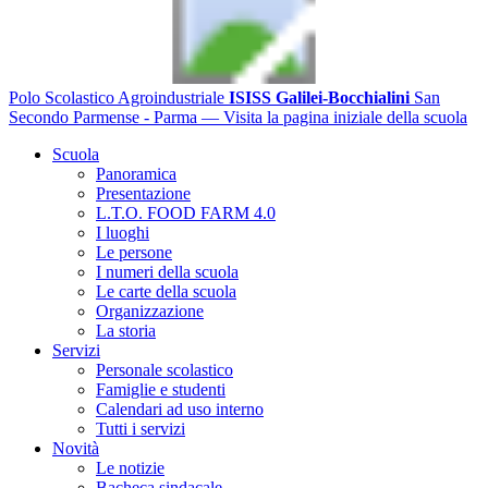
Polo Scolastico Agroindustriale
ISISS Galilei-Bocchialini
San
Secondo Parmense - Parma
— Visita la pagina iniziale della scuola
Scuola
Panoramica
Presentazione
L.T.O. FOOD FARM 4.0
I luoghi
Le persone
I numeri della scuola
Le carte della scuola
Organizzazione
La storia
Servizi
Personale scolastico
Famiglie e studenti
Calendari ad uso interno
Tutti i servizi
Novità
Le notizie
Bacheca sindacale