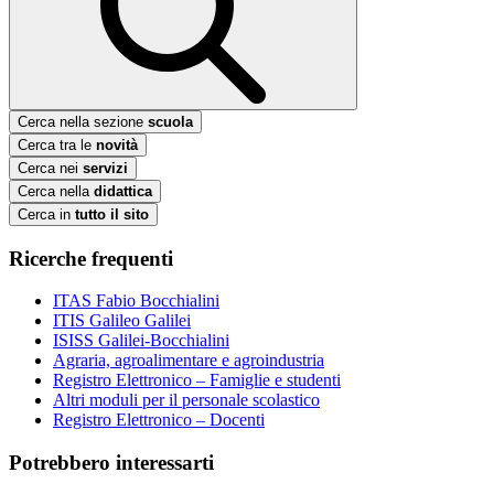
Cerca nella sezione
scuola
Cerca tra le
novità
Cerca nei
servizi
Cerca nella
didattica
Cerca in
tutto il sito
Ricerche frequenti
ITAS Fabio Bocchialini
ITIS Galileo Galilei
ISISS Galilei-Bocchialini
Agraria, agroalimentare e agroindustria
Registro Elettronico – Famiglie e studenti
Altri moduli per il personale scolastico
Registro Elettronico – Docenti
Potrebbero interessarti