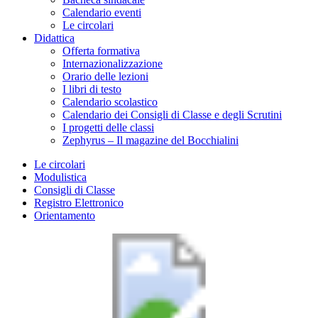
Calendario eventi
Le circolari
Didattica
Offerta formativa
Internazionalizzazione
Orario delle lezioni
I libri di testo
Calendario scolastico
Calendario dei Consigli di Classe e degli Scrutini
I progetti delle classi
Zephyrus – Il magazine del Bocchialini
Le circolari
Modulistica
Consigli di Classe
Registro Elettronico
Orientamento