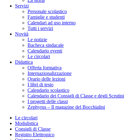
La storia
Servizi
Personale scolastico
Famiglie e studenti
Calendari ad uso interno
Tutti i servizi
Novità
Le notizie
Bacheca sindacale
Calendario eventi
Le circolari
Didattica
Offerta formativa
Internazionalizzazione
Orario delle lezioni
I libri di testo
Calendario scolastico
Calendario dei Consigli di Classe e degli Scrutini
I progetti delle classi
Zephyrus – Il magazine del Bocchialini
Le circolari
Modulistica
Consigli di Classe
Registro Elettronico