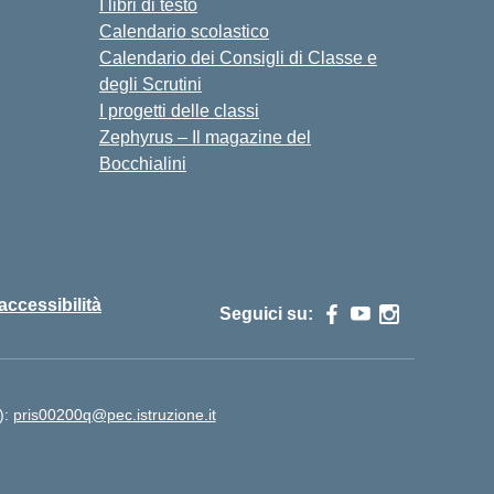
I libri di testo
Calendario scolastico
Calendario dei Consigli di Classe e
degli Scrutini
I progetti delle classi
Zephyrus – Il magazine del
Bocchialini
 accessibilità
Seguici su:
):
pris00200q@pec.istruzione.it