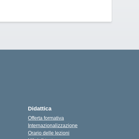
ISISS
cuola
Didattica
Offerta formativa
Internazionalizzazione
Orario delle lezioni