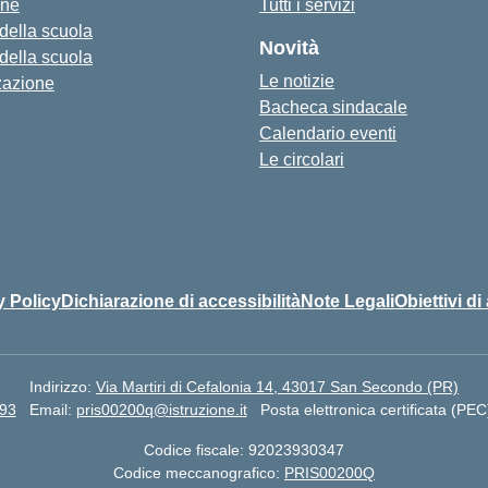
one
Tutti i servizi
 della scuola
Novità
 della scuola
Le notizie
zazione
Bacheca sindacale
Calendario eventi
Le circolari
y Policy
Dichiarazione di accessibilità
Note Legali
Obiettivi di
Indirizzo:
Via Martiri di Cefalonia 14, 43017 San Secondo (PR)
93
Email:
pris00200q@istruzione.it
Posta elettronica certificata (PEC
Codice fiscale: 92023930347
Codice meccanografico:
PRIS00200Q