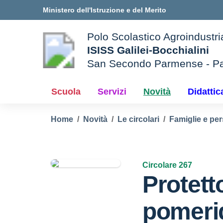
Vai ai contenuti
Vai al menu di navigazione
Vai al footer
Ministero dell'Istruzione e del Merito
Polo Scolastico Agroindustri
ISISS Galilei-Bocchialini
San Secondo Parmense - P
— Visita la pagina iniziale d
e della scuola
Scuola
Servizi
Novità
Didattic
Home
Novità
Le circolari
Famiglie e per
Circolare 267
Protett
pomerid