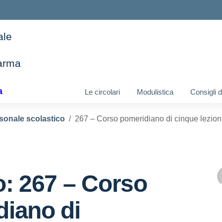
ale
arma
ella scuola
a
Le circolari
Modulistica
Consigli 
sonale scolastico
267 – Corso pomeridiano di cinque lezion
o: 267 – Corso
iano di