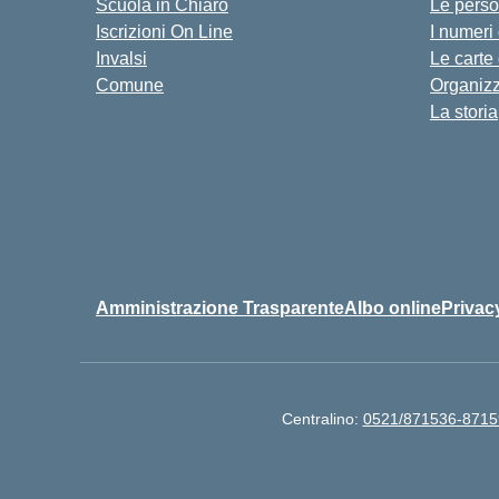
Scuola in Chiaro
Le pers
Iscrizioni On Line
I numeri
Invalsi
Le carte
Comune
Organiz
La storia
Amministrazione Trasparente
Albo online
Privac
Centralino:
0521/871536-8715