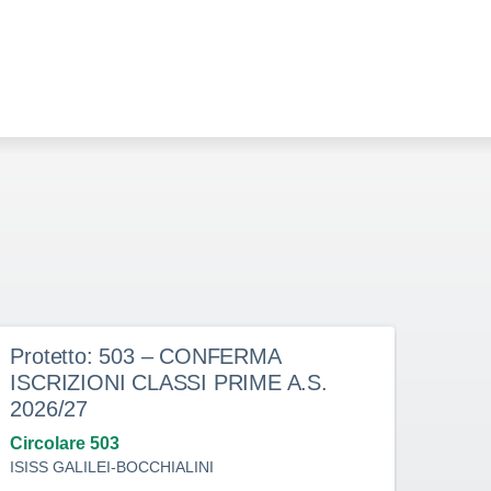
Protetto: 503 – CONFERMA
Prot
ISCRIZIONI CLASSI PRIME A.S.
doce
2026/27
dete
indi
Circolare 503
ISISS GALILEI-BOCCHIALINI
Circo