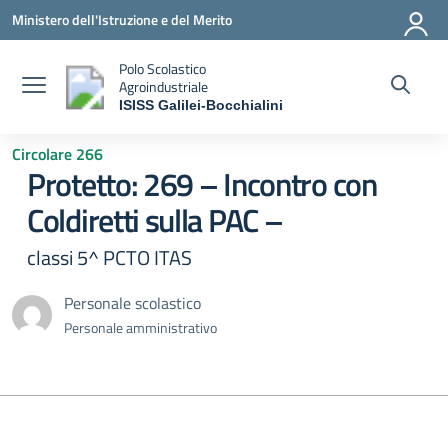
Vai ai contenuti
Vai al menu di navigazione
Vai al footer
Ministero dell'Istruzione e del Merito
Polo Scolastico
Agroindustriale
ISISS Galilei-Bocchialini
— Visita la pagina iniziale della scuola
Circolare 266
Protetto: 269 – Incontro con
Coldiretti sulla PAC –
classi 5^ PCTO ITAS
Personale scolastico
Personale amministrativo