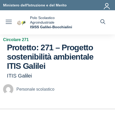
Vai ai contenuti
Vai al menu di navigazione
Vai al footer
Ministero dell'Istruzione e del Merito
Polo Scolastico
Agroindustriale
a
ISISS Galilei-Bocchialini
— Visita la pagina iniziale della scuola
Circolare 271
Protetto: 271 – Progetto
sostenibilità ambientale
ITIS Galilei
ITIS Galilei
Personale scolastico