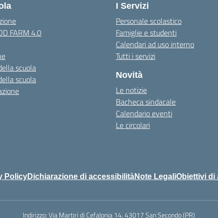
ola
I Servizi
zione
Personale scolastico
OOD FARM 4.0
Famiglie e studenti
Calendari ad uso interno
ne
Tutti i servizi
della scuola
Novità
della scuola
Le notizie
azione
Bacheca sindacale
Calendario eventi
Le circolari
y Policy
Dichiarazione di accessibilità
Note Legali
Obiettivi di
Indirizzo:
Via Martiri di Cefalonia 14, 43017 San Secondo (PR)