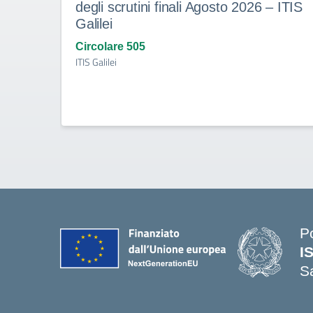
degli scrutini finali Agosto 2026 – ITIS
Galilei
Circolare 505
ITIS Galilei
P
I
S
— 