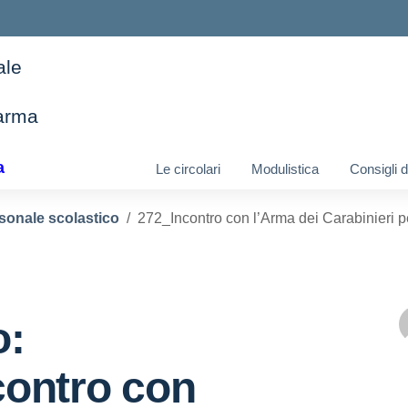
ale
arma
ella scuola
a
Le circolari
Modulistica
Consigli 
sonale scolastico
272_Incontro con l’Arma dei Carabinieri pe
o:
contro con