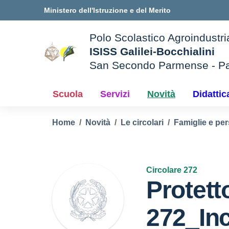
Vai ai contenuti
Vai al menu di navigazione
Vai al footer
Ministero dell'Istruzione e del Merito
Polo Scolastico Agroindustri
ISISS Galilei-Bocchialini
San Secondo Parmense - P
— Visita la pagina iniziale d
e della scuola
Scuola
Servizi
Novità
Didattic
Home
Novità
Le circolari
Famiglie e per
Circolare 272
Protett
272_In