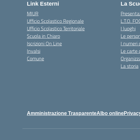
Link Esterni
La Scu
MIUR
Presenta
Ufficio Scolastico Regionale
L.T.O. F
Ufficio Scolastico Territoriale
I luoghi
Scuola in Chiaro
Le perso
Iscrizioni On Line
I numeri 
Invalsi
Le carte 
Comune
Organizz
La storia
Amministrazione Trasparente
Albo online
Privac