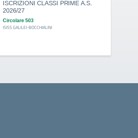
ISCRIZIONI CLASSI PRIME A.S.
doce
2026/27
dete
indi
Circolare 503
ISISS GALILEI-BOCCHIALINI
Circo
ISISS 