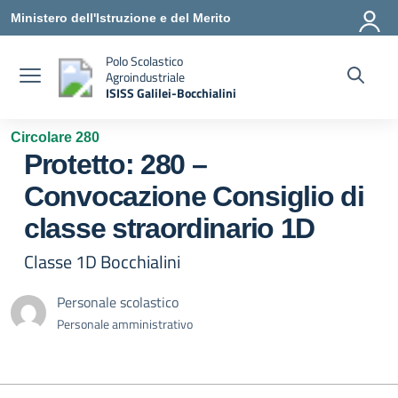
Vai ai contenuti
Vai al menu di navigazione
Vai al footer
Ministero dell'Istruzione e del Merito
Polo Scolastico
Agroindustriale
ISISS Galilei-Bocchialini
— Visita la pagina iniziale della scuola
Circolare 280
Protetto: 280 –
Convocazione Consiglio di
classe straordinario 1D
Classe 1D Bocchialini
Personale scolastico
Personale amministrativo