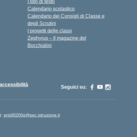
I libri di testo
Calendario scolastico
Calendario dei Consigli di Classe e
degli Scrutini
I progetti delle classi
Zephyrus – Il magazine del
Bocchialini
 accessibilità
Seguici su:
):
pris00200q@pec.istruzione.it