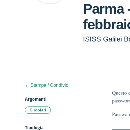
Parma –
febbrai
ISISS Galilei Bo
Stampa / Condividi
Questo c
Argomenti
password
Circolari
Passwor
Tipologia