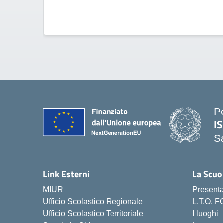
P
IS
S
— 
Link Esterni
La Scuo
MIUR
Present
Ufficio Scolastico Regionale
L.T.O. 
Ufficio Scolastico Territoriale
I luoghi