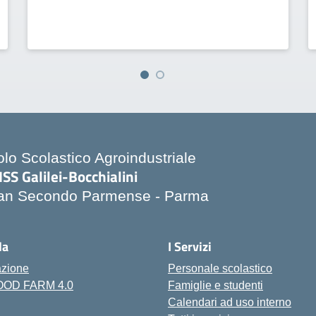
olo Scolastico Agroindustriale
ISS Galilei-Bocchialini
an Secondo Parmense - Parma
Visita la pagina iniziale della scuola
la
I Servizi
azione
Personale scolastico
FOOD FARM 4.0
Famiglie e studenti
Calendari ad uso interno