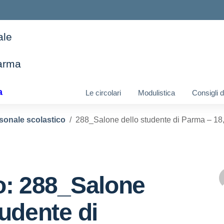
ale
arma
ella scuola
a
Le circolari
Modulistica
Consigli 
sonale scolastico
288_Salone dello studente di Parma – 18,
o: 288_Salone
tudente di