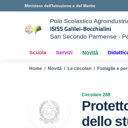
Vai ai contenuti
Vai al menu di navigazione
Vai al footer
Ministero dell'Istruzione e del Merito
Polo Scolastico Agroindustri
ISISS Galilei-Bocchialini
San Secondo Parmense - P
e della scuola
— Visita la pagina iniziale d
Scuola
Servizi
Novità
Didattic
Home
Novità
Le circolari
Famiglie e per
Circolare 288
Protett
dello s