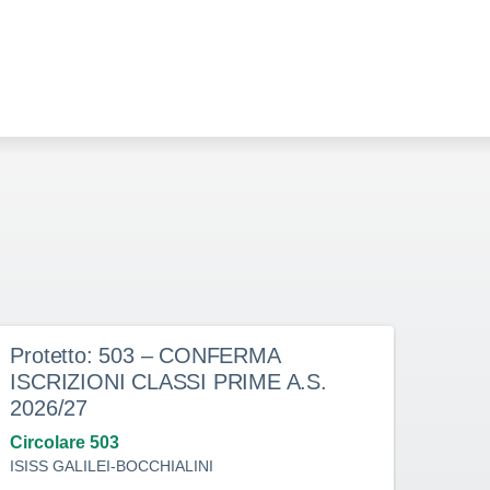
Protetto: 503 – CONFERMA
Prot
ISCRIZIONI CLASSI PRIME A.S.
doce
2026/27
dete
indi
Circolare 503
ISISS GALILEI-BOCCHIALINI
Circo