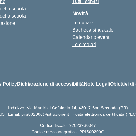
one
Tutti i servizi
 della scuola
Novità
 della scuola
Le notizie
zazione
Bacheca sindacale
Calendario eventi
Le circolari
y Policy
Dichiarazione di accessibilità
Note Legali
Obiettivi di
Indirizzo:
Via Martiri di Cefalonia 14, 43017 San Secondo (PR)
93
Email:
pris00200q@istruzione.it
Posta elettronica certificata (PEC
Codice fiscale: 92023930347
Codice meccanografico:
PRIS00200Q