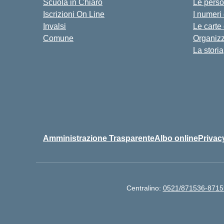
Scuola in Chiaro
Le pers
Iscrizioni On Line
I numeri
Invalsi
Le carte
Comune
Organiz
La storia
Amministrazione Trasparente
Albo online
Privac
Centralino:
0521/871536-8715