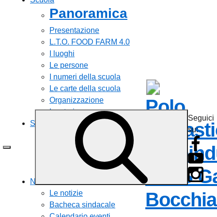
Panoramica
Presentazione
L.T.O. FOOD FARM 4.0
I luoghi
Le persone
I numeri della scuola
Le carte della scuola
Polo
Organizzazione
La storia
Seguici
Scolast
Servizi
su:
Personale scolastico
Agroind
Famiglie e studenti
Calendari ad uso interno
ISISS Ga
Tutti i servizi
Novità
Bocchial
Le notizie
Bacheca sindacale
Calendario eventi