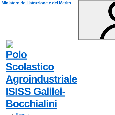
Vai ai contenuti
Vai al menu di navigazione
Vai al footer
Ministero dell'Istruzione e del Merito
Polo
Scolastico
Agroindustriale
ISISS Galilei-
— Visita la p
Bocchialini
Scuola