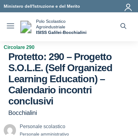
Vai ai contenuti
Vai al menu di navigazione
Vai al footer
Ministero dell'Istruzione e del Merito
Polo Scolastico
Agroindustriale
a
ISISS Galilei-Bocchialini
— Visita la pagina iniziale della scuola
Circolare 290
Protetto: 290 – Progetto
S.O.L.E. (Self Organized
Learning Education) –
Calendario incontri
conclusivi
Bocchialini
Personale scolastico
Personale amministrativo