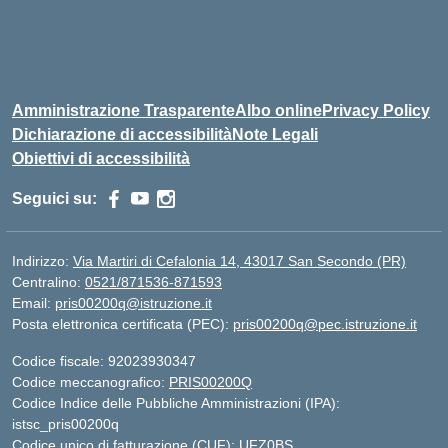
Amministrazione Trasparente
Albo online
Privacy Policy
Dichiarazione di accessibilità
Note Legali
Obiettivi di accessibilità
Seguici su:
Indirizzo:
Via Martiri di Cefalonia 14, 43017 San Secondo (PR)
Centralino:
0521/871536-871593
Email:
pris00200q@istruzione.it
Posta elettronica certificata (PEC):
pris00200q@pec.istruzione.it
Codice fiscale: 92023930347
Codice meccanografico:
PRIS00200Q
Codice Indice delle Pubbliche Amministrazioni (IPA):
istsc_pris00200q
Codice unico di fatturazione (CUF): UFZ0BS