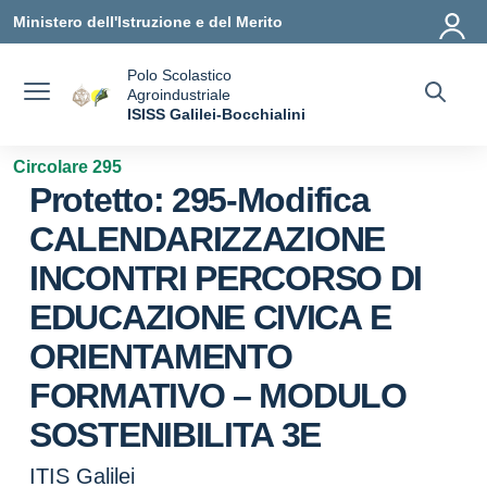
Vai ai contenuti
Vai al menu di navigazione
Vai al footer
Ministero dell'Istruzione e del Merito
Polo Scolastico
Agroindustriale
a
ISISS Galilei-Bocchialini
— Visita la pagina iniziale della scuola
Circolare 295
Protetto: 295-Modifica
CALENDARIZZAZIONE
INCONTRI PERCORSO DI
EDUCAZIONE CIVICA E
ORIENTAMENTO
FORMATIVO – MODULO
SOSTENIBILITA 3E
ITIS Galilei