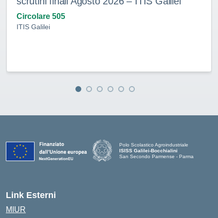
scrutini finali Agosto 2026 – ITIS Galilei
Circolare 505
ITIS Galilei
Polo Scolastico Agroindustriale
ISISS Galilei-Bocchialini
San Secondo Parmense - Parma
— Visita la pagina iniziale della scuola
Link Esterni
MIUR