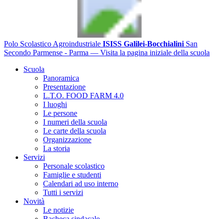
Polo Scolastico Agroindustriale
ISISS Galilei-Bocchialini
San
Secondo Parmense - Parma
— Visita la pagina iniziale della scuola
Scuola
Panoramica
Presentazione
L.T.O. FOOD FARM 4.0
I luoghi
Le persone
I numeri della scuola
Le carte della scuola
Organizzazione
La storia
Servizi
Personale scolastico
Famiglie e studenti
Calendari ad uso interno
Tutti i servizi
Novità
Le notizie
Bacheca sindacale