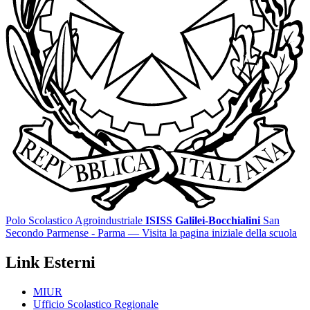
Polo Scolastico Agroindustriale
ISISS Galilei-Bocchialini
San
Secondo Parmense - Parma
— Visita la pagina iniziale della scuola
Link Esterni
MIUR
Ufficio Scolastico Regionale