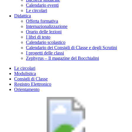
Calendario eventi
Le circolari
Didattica
Offerta formativa
Internazionalizzazione
Orario delle lezioni
I libri di testo
Calendario scolastico
Calendario dei Consigli di Classe e degli Scrutini
I progetti delle classi
Zephyrus – Il magazine del Bocchialini
Le circolari
Modulistica
Consigli di Classe
Registro Elettronico
Orientamento