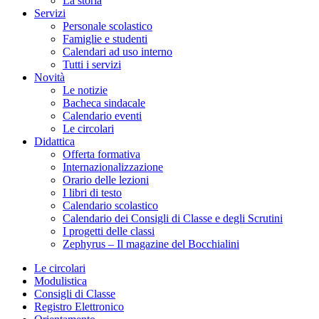
La storia
Servizi
Personale scolastico
Famiglie e studenti
Calendari ad uso interno
Tutti i servizi
Novità
Le notizie
Bacheca sindacale
Calendario eventi
Le circolari
Didattica
Offerta formativa
Internazionalizzazione
Orario delle lezioni
I libri di testo
Calendario scolastico
Calendario dei Consigli di Classe e degli Scrutini
I progetti delle classi
Zephyrus – Il magazine del Bocchialini
Le circolari
Modulistica
Consigli di Classe
Registro Elettronico