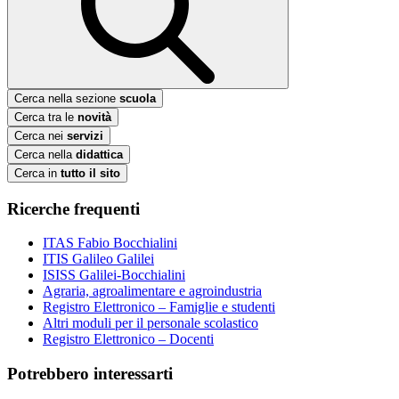
Cerca nella sezione
scuola
Cerca tra le
novità
Cerca nei
servizi
Cerca nella
didattica
Cerca in
tutto il sito
Ricerche frequenti
ITAS Fabio Bocchialini
ITIS Galileo Galilei
ISISS Galilei-Bocchialini
Agraria, agroalimentare e agroindustria
Registro Elettronico – Famiglie e studenti
Altri moduli per il personale scolastico
Registro Elettronico – Docenti
Potrebbero interessarti