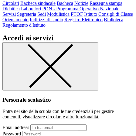
Circolari
Bacheca sindacale
Bacheca
Notizie
Rassegna stampa
Didattica
Laboratori
PON - Programma Operativo Nazionale
Servizi
Segreteria
Sedi
Modulistica
PTOF
Istituto
Consigli di Classe
Orientamento
Indirizzi di studio
Registro Elettronico
Biblioteca
Regolamento d'Istituto
Accedi ai servizi
Personale scolastico
Entra nel sito della scuola con le tue credenziali per gestire
contenuti, visualizzare circolari e altre funzionalità.
Email address
Password