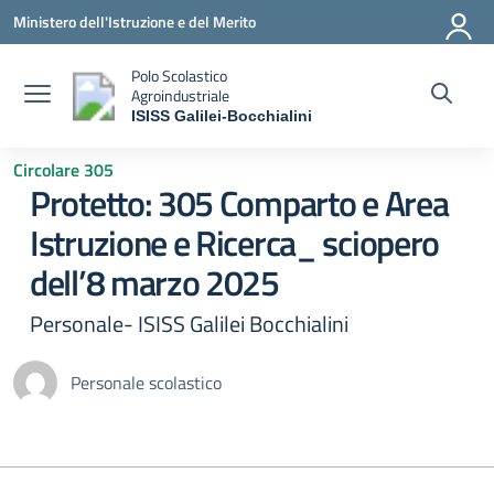
Vai ai contenuti
Vai al menu di navigazione
Vai al footer
Ministero dell'Istruzione e del Merito
Polo Scolastico
Agroindustriale
ISISS Galilei-Bocchialini
— Visita la pagina iniziale della scuola
Circolare 305
Protetto: 305 Comparto e Area
Istruzione e Ricerca_ sciopero
dell’8 marzo 2025
Personale- ISISS Galilei Bocchialini
Personale scolastico