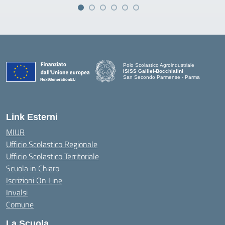
Polo Scolastico Agroindustriale
ISISS Galilei-Bocchialini
San Secondo Parmense - Parma
— Visita la pagina iniziale della scuola
Link Esterni
MIUR
Ufficio Scolastico Regionale
Ufficio Scolastico Territoriale
Scuola in Chiaro
Iscrizioni On Line
Invalsi
Comune
La Scuola