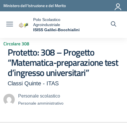
Vai ai contenuti
Vai al menu di navigazione
Vai al footer
Ministero dell'Istruzione e del Merito
Polo Scolastico
Agroindustriale
a
ISISS Galilei-Bocchialini
— Visita la pagina iniziale della scuola
Circolare 308
Protetto: 308 – Progetto
“Matematica-preparazione test
d’ingresso universitari”
Classi Quinte - ITAS
Personale scolastico
Personale amministrativo