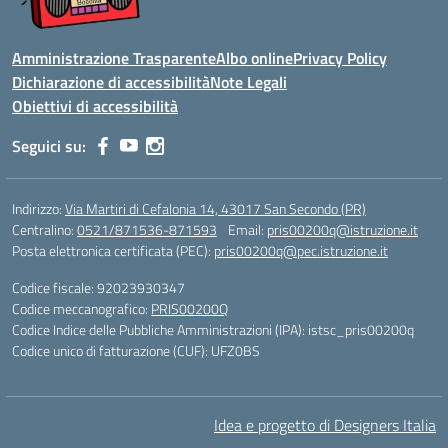
Amministrazione Trasparente
Albo online
Privacy Policy
Dichiarazione di accessibilità
Note Legali
Obiettivi di accessibilità
Seguici su:
Indirizzo:
Via Martiri di Cefalonia 14, 43017 San Secondo (PR)
Centralino:
0521/871536-871593
Email:
pris00200q@istruzione.it
Posta elettronica certificata (PEC):
pris00200q@pec.istruzione.it
Codice fiscale: 92023930347
Codice meccanografico:
PRIS00200Q
Codice Indice delle Pubbliche Amministrazioni (IPA): istsc_pris00200q
Codice unico di fatturazione (CUF): UFZ0BS
Idea e progetto di Designers Italia