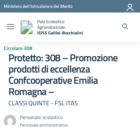
Vai ai contenuti
Vai al menu di navigazione
Vai al footer
Ministero dell'Istruzione e del Merito
Polo Scolastico
Agroindustriale
ISISS Galilei-Bocchialini
— Visita la pagina iniziale della scuola
Circolare 308
Protetto: 308 – Promozione
prodotti di eccellenza
Confcooperative Emilia
Romagna –
CLASSI QUINTE - FSL ITAS
Personale scolastico
Personale amministrativo