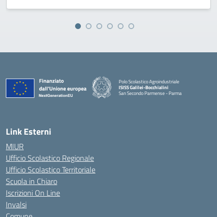
Polo Scolastico Agroindustriale
ISISS Galilei-Bocchialini
San Secondo Parmense - Parma
— Visita la pagina iniziale della scuola
Link Esterni
MIUR
Ufficio Scolastico Regionale
Ufficio Scolastico Territoriale
Scuola in Chiaro
Iscrizioni On Line
Invalsi
Comune