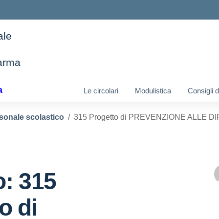
ale
arma
ella scuola
a
Le circolari
Modulistica
Consigli 
sonale scolastico
315 Progetto di PREVENZIONE ALLE DI
o: 315
o di