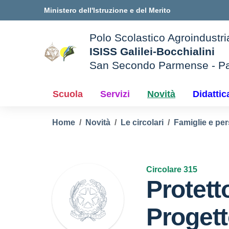
Vai ai contenuti
Vai al menu di navigazione
Vai al footer
Ministero dell'Istruzione e del Merito
Polo Scolastico Agroindustri
ISISS Galilei-Bocchialini
San Secondo Parmense - P
— Visita la pagina iniziale d
e della scuola
Scuola
Servizi
Novità
Didattic
Home
Novità
Le circolari
Famiglie e per
Circolare 315
Protett
Progett