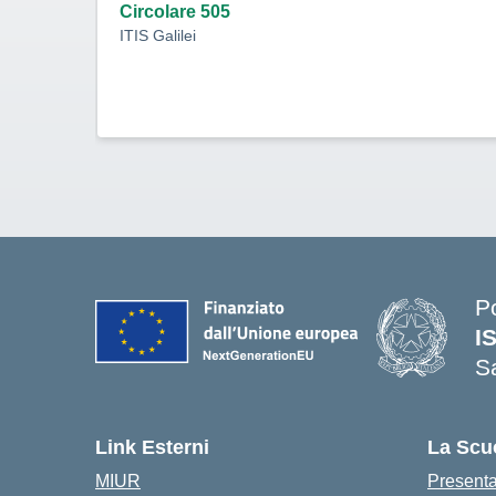
Circolare 505
ITIS Galilei
P
I
S
— 
Link Esterni
La Scu
MIUR
Present