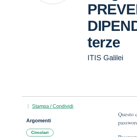
PREVE
DIPEND
terze
ITIS Galilei
Stampa / Condividi
Questo c
Argomenti
password
Circolari
Passwor