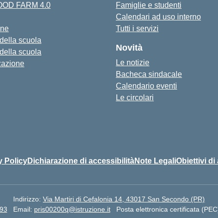
FOOD FARM 4.0
Famiglie e studenti
Calendari ad uso interno
one
Tutti i servizi
 della scuola
Novità
 della scuola
Le notizie
zazione
Bacheca sindacale
Calendario eventi
Le circolari
y Policy
Dichiarazione di accessibilità
Note Legali
Obiettivi di
Indirizzo:
Via Martiri di Cefalonia 14, 43017 San Secondo (PR)
93
Email:
pris00200q@istruzione.it
Posta elettronica certificata (PEC