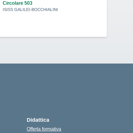
indi
Circolare 503
ISISS GALILEI-BOCCHIALINI
Circo
ISISS
Didattica
Offerta formativa