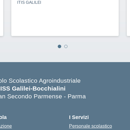
ITIS GALILEI
olo Scolastico Agroindustriale
SISS Galilei-Bocchialini
an Secondo Parmense - Parma
Visita la pagina iniziale della scuola
ola
I Servizi
azione
Personale scolastico