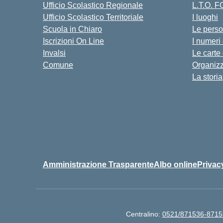
Ufficio Scolastico Regionale
L.T.O. 
Ufficio Scolastico Territoriale
I luoghi
Scuola in Chiaro
Le pers
Iscrizioni On Line
I numeri
Invalsi
Le carte
Comune
Organiz
La storia
Amministrazione Trasparente
Albo online
Privac
Centralino:
0521/871536-8715