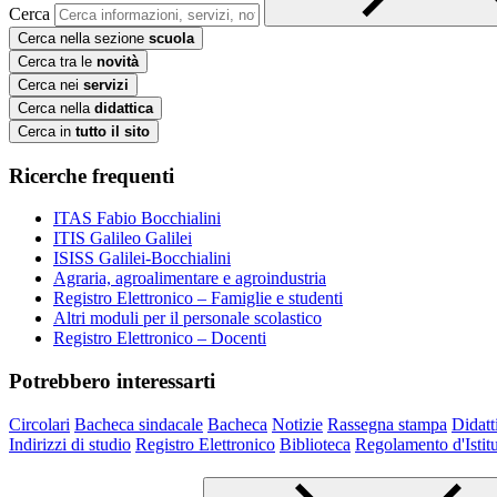
Cerca
Cerca nella sezione
scuola
Cerca tra le
novità
Cerca nei
servizi
Cerca nella
didattica
Cerca in
tutto il sito
Ricerche frequenti
ITAS Fabio Bocchialini
ITIS Galileo Galilei
ISISS Galilei-Bocchialini
Agraria, agroalimentare e agroindustria
Registro Elettronico – Famiglie e studenti
Altri moduli per il personale scolastico
Registro Elettronico – Docenti
Potrebbero interessarti
Circolari
Bacheca sindacale
Bacheca
Notizie
Rassegna stampa
Didatt
Indirizzi di studio
Registro Elettronico
Biblioteca
Regolamento d'Istit