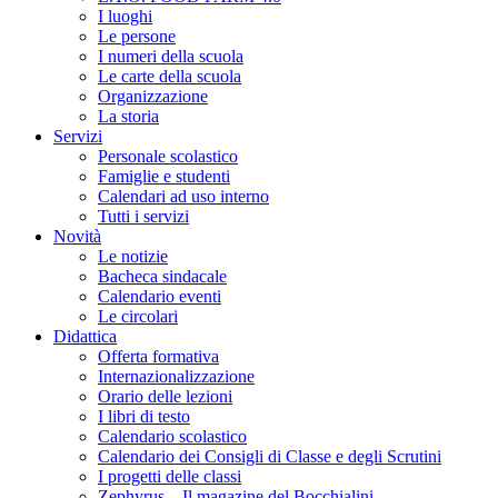
I luoghi
Le persone
I numeri della scuola
Le carte della scuola
Organizzazione
La storia
Servizi
Personale scolastico
Famiglie e studenti
Calendari ad uso interno
Tutti i servizi
Novità
Le notizie
Bacheca sindacale
Calendario eventi
Le circolari
Didattica
Offerta formativa
Internazionalizzazione
Orario delle lezioni
I libri di testo
Calendario scolastico
Calendario dei Consigli di Classe e degli Scrutini
I progetti delle classi
Zephyrus – Il magazine del Bocchialini