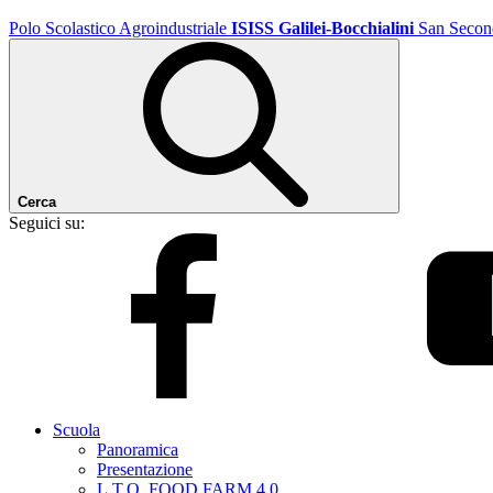
Polo Scolastico Agroindustriale
ISISS Galilei-Bocchialini
San Secon
Cerca
Seguici su:
Scuola
Panoramica
Presentazione
L.T.O. FOOD FARM 4.0