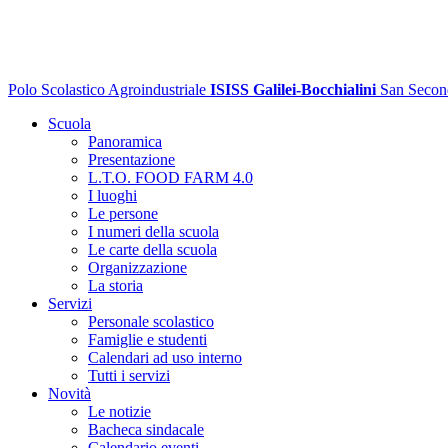
Polo Scolastico Agroindustriale
ISISS Galilei-Bocchialini
San Secon
Scuola
Panoramica
Presentazione
L.T.O. FOOD FARM 4.0
I luoghi
Le persone
I numeri della scuola
Le carte della scuola
Organizzazione
La storia
Servizi
Personale scolastico
Famiglie e studenti
Calendari ad uso interno
Tutti i servizi
Novità
Le notizie
Bacheca sindacale
Calendario eventi