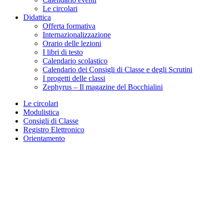
Le circolari
Didattica
Offerta formativa
Internazionalizzazione
Orario delle lezioni
I libri di testo
Calendario scolastico
Calendario dei Consigli di Classe e degli Scrutini
I progetti delle classi
Zephyrus – Il magazine del Bocchialini
Le circolari
Modulistica
Consigli di Classe
Registro Elettronico
Orientamento