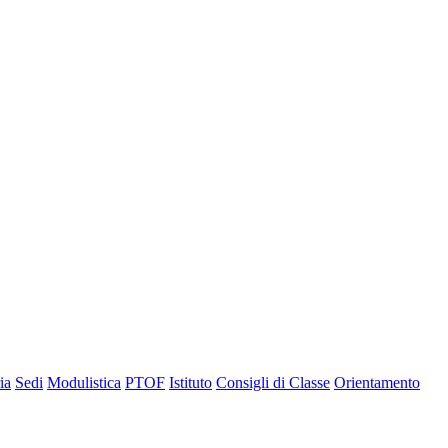
ia
Sedi
Modulistica
PTOF
Istituto
Consigli di Classe
Orientamento