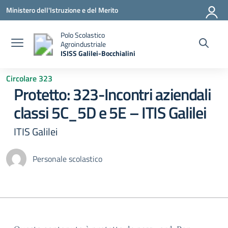
Vai ai contenuti
Vai al menu di navigazione
Vai al footer
Ministero dell'Istruzione e del Merito
Polo Scolastico
Agroindustriale
ISISS Galilei-Bocchialini
— Visita la pagina iniziale della scuola
Circolare 323
Protetto: 323-Incontri aziendali
classi 5C_5D e 5E – ITIS Galilei
ITIS Galilei
Personale scolastico