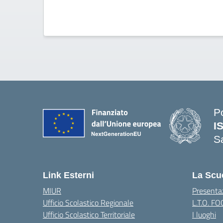
P
I
S
— 
Link Esterni
La Scu
MIUR
Presenta
Ufficio Scolastico Regionale
L.T.O. F
Ufficio Scolastico Territoriale
I luoghi