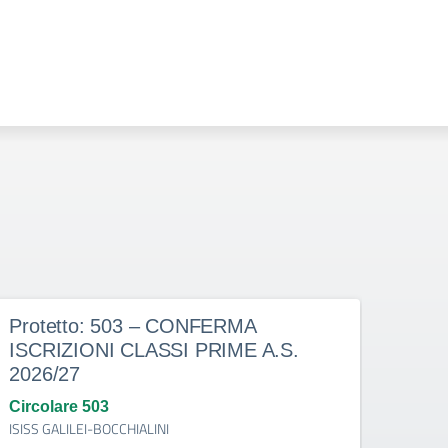
Protetto: 503 – CONFERMA
Prot
ISCRIZIONI CLASSI PRIME A.S.
doce
2026/27
dete
indi
Circolare 503
ISISS GALILEI-BOCCHIALINI
Circo