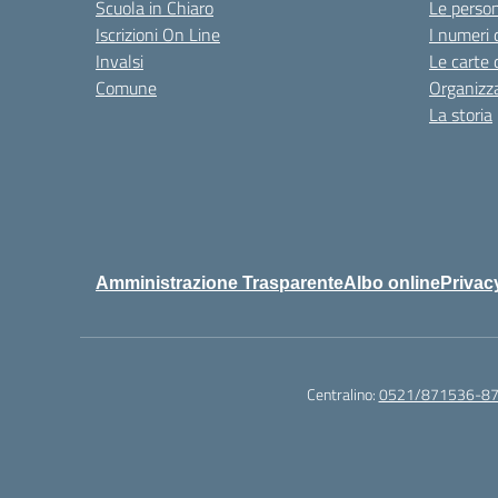
Scuola in Chiaro
Le perso
Iscrizioni On Line
I numeri 
Invalsi
Le carte 
Comune
Organizz
La storia
Amministrazione Trasparente
Albo online
Privac
Centralino:
0521/871536-8