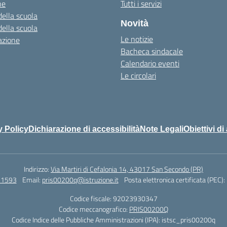
ne
Tutti i servizi
della scuola
Novità
della scuola
Le notizie
azione
Bacheca sindacale
Calendario eventi
Le circolari
y Policy
Dichiarazione di accessibilità
Note Legali
Obiettivi di
Indirizzo:
Via Martiri di Cefalonia 14, 43017 San Secondo (PR)
71593
Email:
pris00200q@istruzione.it
Posta elettronica certificata (PEC):
Codice fiscale: 92023930347
Codice meccanografico:
PRIS00200Q
Codice Indice delle Pubbliche Amministrazioni (IPA): istsc_pris00200q