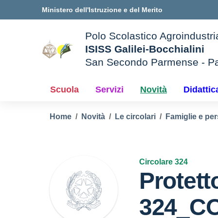
Vai ai contenuti
Vai al menu di navigazione
Vai al footer
Ministero dell'Istruzione e del Merito
Polo Scolastico Agroindustri
ISISS Galilei-Bocchialini
San Secondo Parmense - P
— Visita la pagina iniziale d
e della scuola
Scuola
Servizi
Novità
Didattic
Home
Novità
Le circolari
Famiglie e per
Circolare 324
Protett
324_C