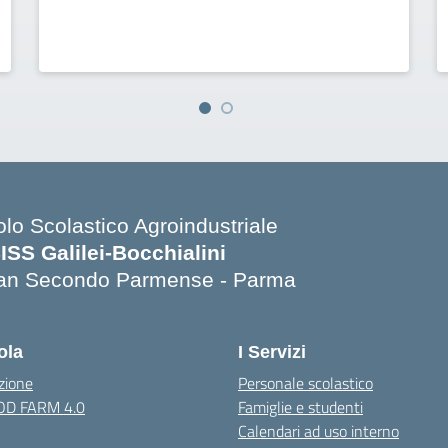
olo Scolastico Agroindustriale
SISS Galilei-Bocchialini
an Secondo Parmense - Parma
Visita la pagina iniziale della scuola
ola
I Servizi
zione
Personale scolastico
OOD FARM 4.0
Famiglie e studenti
Calendari ad uso interno