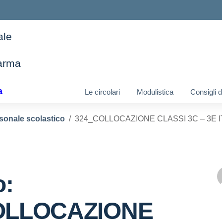
ale
arma
ella scuola
a
Le circolari
Modulistica
Consigli 
sonale scolastico
324_COLLOCAZIONE CLASSI 3C – 3E IT
o:
OLLOCAZIONE