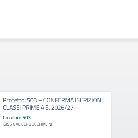
Protetto: 503 – CONFERMA ISCRIZIONI
Prot
CLASSI PRIME A.S. 2026/27
con 
30/0
Circolare 503
ISISS GALILEI-BOCCHIALINI
Circo
ISISS 