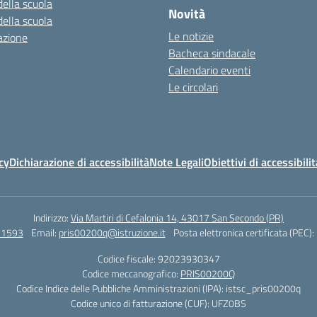
della scuola
Novità
della scuola
Le notizie
azione
Bacheca sindacale
Calendario eventi
Le circolari
cy
Dichiarazione di accessibilità
Note Legali
Obiettivi di accessibilit
Indirizzo:
Via Martiri di Cefalonia 14, 43017 San Secondo (PR)
71593
Email:
pris00200q@istruzione.it
Posta elettronica certificata (PEC):
Codice fiscale: 92023930347
Codice meccanografico:
PRIS00200Q
Codice Indice delle Pubbliche Amministrazioni (IPA): istsc_pris00200q
Codice unico di fatturazione (CUF): UFZ0BS