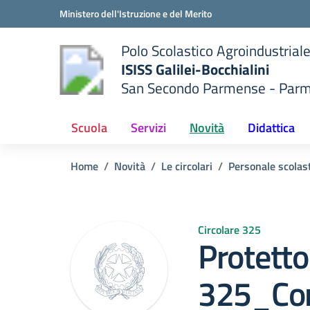
Vai ai contenuti
Vai al menu di navigazione
Vai al footer
Ministero dell'Istruzione e del Merito
Polo Scolastico Agroindustrial
ISISS Galilei-Bocchialini
San Secondo Parmense - Par
 della scuola
— Visita la pagina iniziale del
Scuola
Servizi
Novità
Didattica
Home
Novità
Le circolari
Personale scolas
Circolare 325
Protetto
325_Con