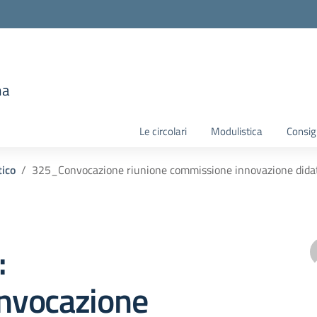
e
ma
la scuola
Le circolari
Modulistica
Consigl
tico
325_Convocazione riunione commissione innovazione didat
:
vocazione