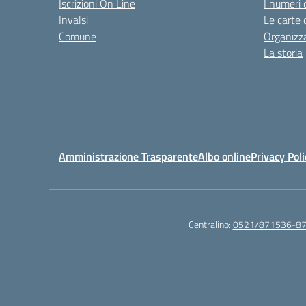
Iscrizioni On Line
I numeri 
Invalsi
Le carte 
Comune
Organizz
La storia
Amministrazione Trasparente
Albo online
Privacy Poli
Centralino:
0521/871536-8