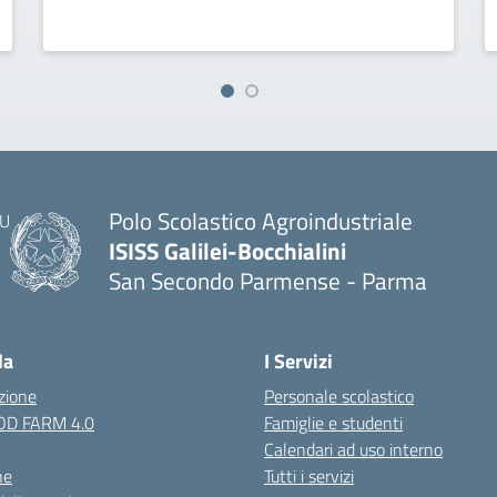
Polo Scolastico Agroindustriale
ISISS Galilei-Bocchialini
San Secondo Parmense - Parma
— Visita la pagina iniziale della scuola
la
I Servizi
zione
Personale scolastico
OOD FARM 4.0
Famiglie e studenti
Calendari ad uso interno
ne
Tutti i servizi