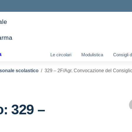
ale
arma
ella scuola
a
Le circolari
Modulistica
Consigli 
sonale scolastico
329 – 2F/Agr. Convocazione del Consiglio
o: 329 –