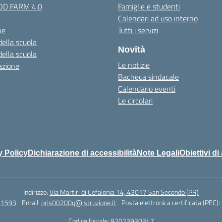
OOD FARM 4.0
Famiglie e studenti
Calendari ad uso interno
ne
Tutti i servizi
della scuola
Novità
della scuola
Le notizie
azione
Bacheca sindacale
Calendario eventi
Le circolari
y Policy
Dichiarazione di accessibilità
Note Legali
Obiettivi di
Indirizzo:
Via Martiri di Cefalonia 14, 43017 San Secondo (PR)
71593
Email:
pris00200q@istruzione.it
Posta elettronica certificata (PEC):
Codice fiscale: 92023930347