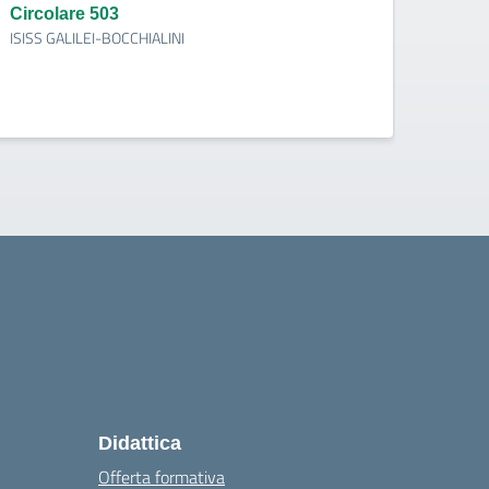
indi
Circolare 503
ISISS GALILEI-BOCCHIALINI
Circo
ISISS 
Didattica
Offerta formativa