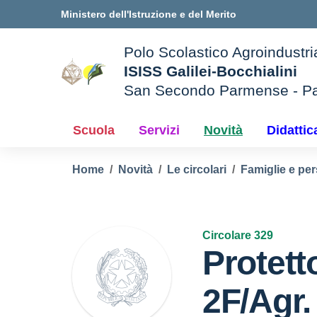
Vai ai contenuti
Vai al menu di navigazione
Vai al footer
Ministero dell'Istruzione e del Merito
Polo Scolastico Agroindustri
ISISS Galilei-Bocchialini
San Secondo Parmense - P
— Visita la pagina iniziale d
e della scuola
Scuola
Servizi
Novità
Didattic
Home
Novità
Le circolari
Famiglie e per
Circolare 329
Protett
2F/Agr.