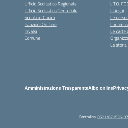
Ufficio Scolastico Regionale
L.T.O. F
Ufficio Scolastico Territoriale
I luoghi
Scuola in Chiaro
Le perso
Iscrizioni On Line
I numeri 
Invalsi
Le carte 
Comune
Organizz
La storia
Amministrazione Trasparente
Albo online
Privac
Centralino:
0521/871536-8