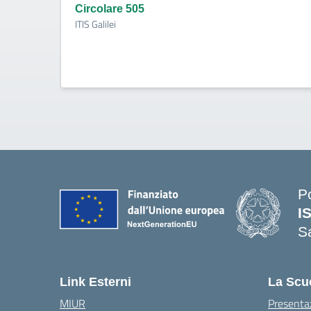
Circolare 505
ITIS Galilei
P
I
S
— 
Link Esterni
La Scu
MIUR
Presenta