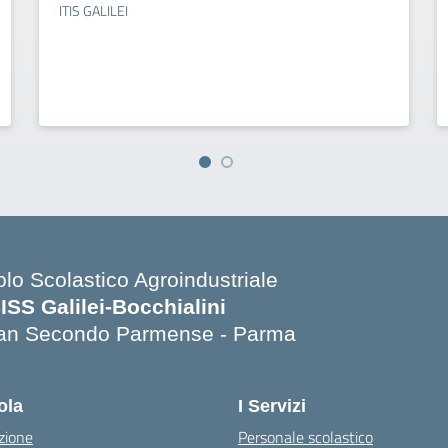
ITIS GALILEI
olo Scolastico Agroindustriale
SISS Galilei-Bocchialini
an Secondo Parmense - Parma
Visita la pagina iniziale della scuola
ola
I Servizi
zione
Personale scolastico