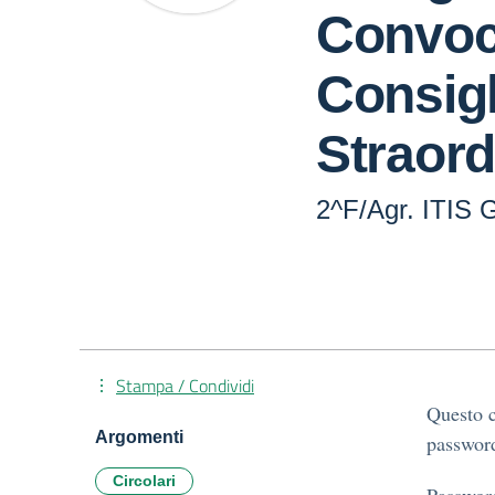
Convoc
Consigl
Straord
2^F/Agr. ITIS 
Stampa / Condividi
Questo c
Argomenti
password
Circolari