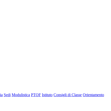
ia
Sedi
Modulistica
PTOF
Istituto
Consigli di Classe
Orientamento