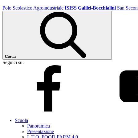
Polo Scolastico Agroindustriale
ISISS Galilei-Bocchialini
San Secon
Cerca
Seguici su:
Scuola
Panoramica
Presentazione
L.T.O. FOOD FARM 4.0