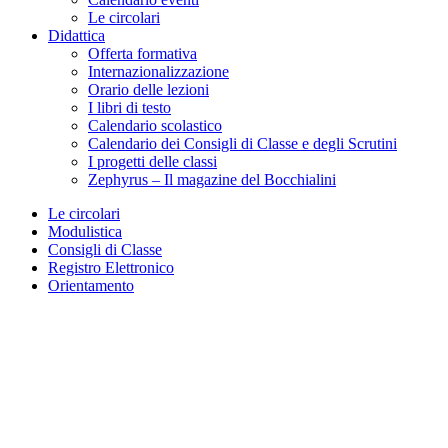
Le circolari
Didattica
Offerta formativa
Internazionalizzazione
Orario delle lezioni
I libri di testo
Calendario scolastico
Calendario dei Consigli di Classe e degli Scrutini
I progetti delle classi
Zephyrus – Il magazine del Bocchialini
Le circolari
Modulistica
Consigli di Classe
Registro Elettronico
Orientamento