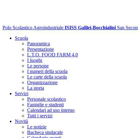
Polo Scolastico Agroindustriale
ISISS Galilei-Bocchialini
San Secon
Scuola
Panoramica
Presentazione
L.T.O. FOOD FARM 4.0
I luoghi
Le persone
I numeri della scuola
Le carte della scuola
Organizzazione
La storia
Servizi
Personale scolastico
Famiglie e studenti
Calendari ad uso interno
Tutti i servizi
Novità
Le notizie
Bacheca sindacale
Calendario eventi