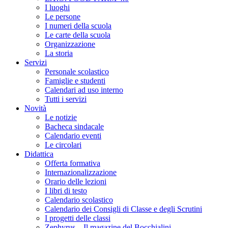
I luoghi
Le persone
I numeri della scuola
Le carte della scuola
Organizzazione
La storia
Servizi
Personale scolastico
Famiglie e studenti
Calendari ad uso interno
Tutti i servizi
Novità
Le notizie
Bacheca sindacale
Calendario eventi
Le circolari
Didattica
Offerta formativa
Internazionalizzazione
Orario delle lezioni
I libri di testo
Calendario scolastico
Calendario dei Consigli di Classe e degli Scrutini
I progetti delle classi
Zephyrus – Il magazine del Bocchialini