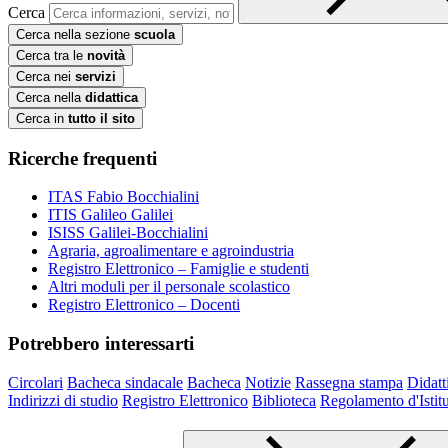
Cerca
Cerca nella sezione
scuola
Cerca tra le
novità
Cerca nei
servizi
Cerca nella
didattica
Cerca in
tutto il sito
Ricerche frequenti
ITAS Fabio Bocchialini
ITIS Galileo Galilei
ISISS Galilei-Bocchialini
Agraria, agroalimentare e agroindustria
Registro Elettronico – Famiglie e studenti
Altri moduli per il personale scolastico
Registro Elettronico – Docenti
Potrebbero interessarti
Circolari
Bacheca sindacale
Bacheca
Notizie
Rassegna stampa
Didatt
Indirizzi di studio
Registro Elettronico
Biblioteca
Regolamento d'Istit