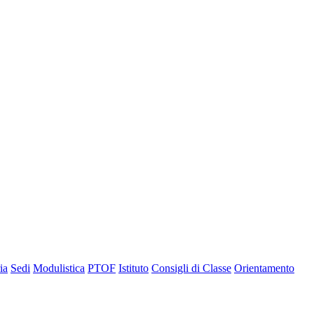
ia
Sedi
Modulistica
PTOF
Istituto
Consigli di Classe
Orientamento