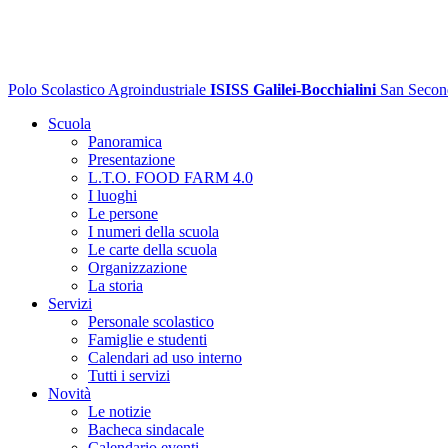
Polo Scolastico Agroindustriale
ISISS Galilei-Bocchialini
San Secon
Scuola
Panoramica
Presentazione
L.T.O. FOOD FARM 4.0
I luoghi
Le persone
I numeri della scuola
Le carte della scuola
Organizzazione
La storia
Servizi
Personale scolastico
Famiglie e studenti
Calendari ad uso interno
Tutti i servizi
Novità
Le notizie
Bacheca sindacale
Calendario eventi