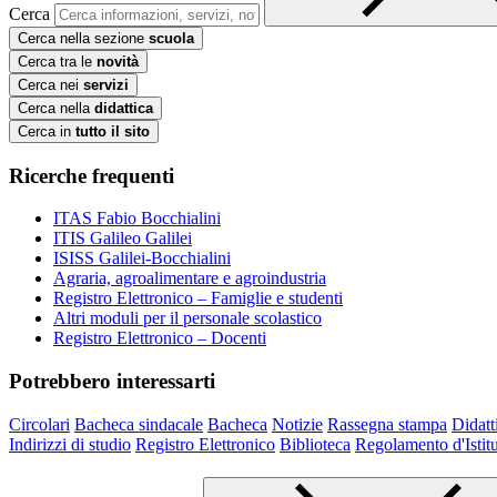
Cerca
Cerca nella sezione
scuola
Cerca tra le
novità
Cerca nei
servizi
Cerca nella
didattica
Cerca in
tutto il sito
Ricerche frequenti
ITAS Fabio Bocchialini
ITIS Galileo Galilei
ISISS Galilei-Bocchialini
Agraria, agroalimentare e agroindustria
Registro Elettronico – Famiglie e studenti
Altri moduli per il personale scolastico
Registro Elettronico – Docenti
Potrebbero interessarti
Circolari
Bacheca sindacale
Bacheca
Notizie
Rassegna stampa
Didatt
Indirizzi di studio
Registro Elettronico
Biblioteca
Regolamento d'Istit