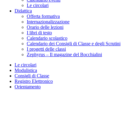
Le circolari
Didattica
Offerta formativa
Internazionalizzazione
Orario delle lezioni
I libri di testo
Calendario scolastico
Calendario dei Consigli di Classe e degli Scrutini
I progetti delle classi
Zephyrus – Il magazine del Bocchialini
Le circolari
Modulistica
Consigli di Classe
Registro Elettronico
Orientamento