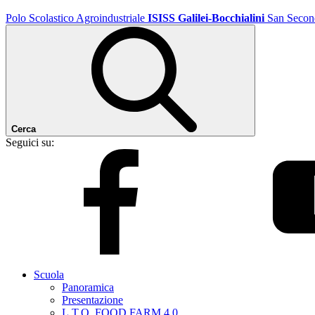
Polo Scolastico Agroindustriale
ISISS Galilei-Bocchialini
San Secon
Cerca
Seguici su:
Scuola
Panoramica
Presentazione
L.T.O. FOOD FARM 4.0