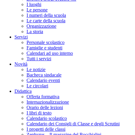
I luoghi
Le persone
I numeri della scuola
Le carte della scuola
Organizzazione
La storia
Servizi
Personale scolastico
Famiglie e studenti
Calendari ad uso interno
Tutti i servizi
Novità
Le notizie
Bacheca sindacale
Calendario eventi
Le circolari
Didattica
Offerta formativa
Internazionalizzazione
Orario delle lezioni
I libri di testo
Calendario scolastico
Calendario dei Consigli di Classe e degli Scrutini
I progetti delle classi
Zephyrus – Il magazine del Bocchialini