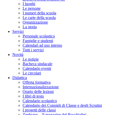
I luoghi
Le persone
I numeri della scuola
Le carte della scuola
Organizzazione
La storia
Servizi
Personale scolastico
Famiglie e studenti
Calendari ad uso interno
Tutti i servizi
Novità
Le notizie
Bacheca sindacale
Calendario eventi
Le circolari
Didattica
Offerta formativa
Internazionalizzazione
Orario delle lezioni
I libri di testo
Calendario scolastico
Calendario dei Consigli di Classe e degli Scrutini
I progetti delle classi
Zephyrus – Il magazine del Bocchialini