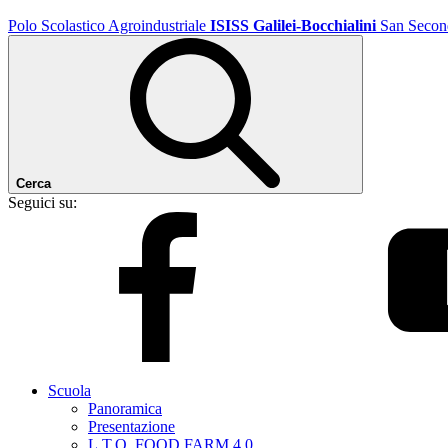
Polo Scolastico Agroindustriale
ISISS Galilei-Bocchialini
San Secon
Cerca
Seguici su:
Scuola
Panoramica
Presentazione
L.T.O. FOOD FARM 4.0