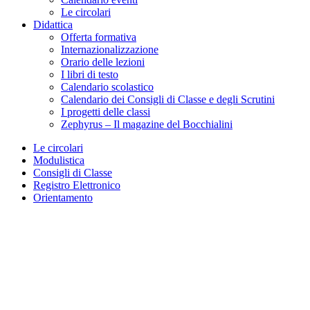
Le circolari
Didattica
Offerta formativa
Internazionalizzazione
Orario delle lezioni
I libri di testo
Calendario scolastico
Calendario dei Consigli di Classe e degli Scrutini
I progetti delle classi
Zephyrus – Il magazine del Bocchialini
Le circolari
Modulistica
Consigli di Classe
Registro Elettronico
Orientamento