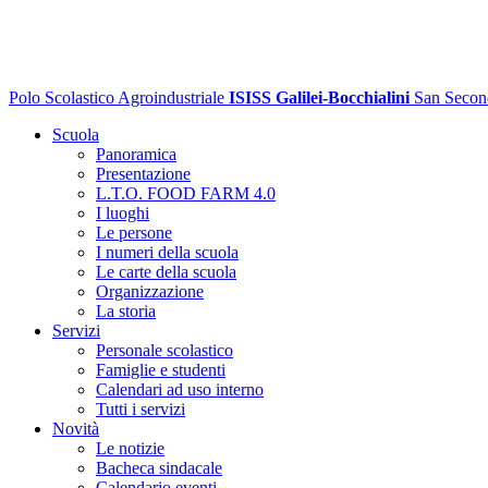
Polo Scolastico Agroindustriale
ISISS Galilei-Bocchialini
San Secon
Scuola
Panoramica
Presentazione
L.T.O. FOOD FARM 4.0
I luoghi
Le persone
I numeri della scuola
Le carte della scuola
Organizzazione
La storia
Servizi
Personale scolastico
Famiglie e studenti
Calendari ad uso interno
Tutti i servizi
Novità
Le notizie
Bacheca sindacale
Calendario eventi