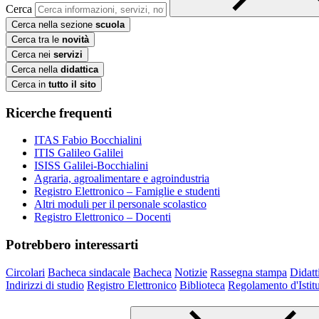
Cerca
Cerca nella sezione
scuola
Cerca tra le
novità
Cerca nei
servizi
Cerca nella
didattica
Cerca in
tutto il sito
Ricerche frequenti
ITAS Fabio Bocchialini
ITIS Galileo Galilei
ISISS Galilei-Bocchialini
Agraria, agroalimentare e agroindustria
Registro Elettronico – Famiglie e studenti
Altri moduli per il personale scolastico
Registro Elettronico – Docenti
Potrebbero interessarti
Circolari
Bacheca sindacale
Bacheca
Notizie
Rassegna stampa
Didatt
Indirizzi di studio
Registro Elettronico
Biblioteca
Regolamento d'Istit