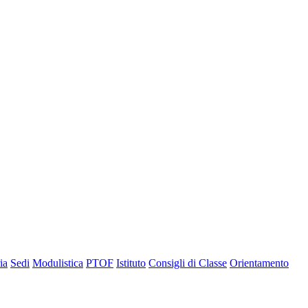
ia
Sedi
Modulistica
PTOF
Istituto
Consigli di Classe
Orientamento