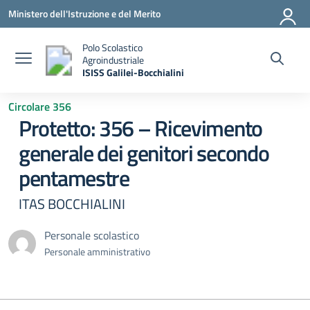
Vai ai contenuti
Vai al menu di navigazione
Vai al footer
Ministero dell'Istruzione e del Merito
Polo Scolastico
Agroindustriale
ISISS Galilei-Bocchialini
— Visita la pagina iniziale della scuola
Circolare 356
Protetto: 356 – Ricevimento
generale dei genitori secondo
pentamestre
ITAS BOCCHIALINI
Personale scolastico
Personale amministrativo