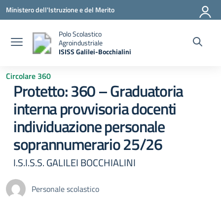
Vai ai contenuti
Vai al menu di navigazione
Vai al footer
Ministero dell'Istruzione e del Merito
Polo Scolastico
Agroindustriale
ISISS Galilei-Bocchialini
— Visita la pagina iniziale della scuola
Circolare 360
Protetto: 360 – Graduatoria
interna provvisoria docenti
individuazione personale
soprannumerario 25/26
I.S.I.S.S. GALILEI BOCCHIALINI
Personale scolastico