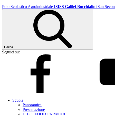
Polo Scolastico Agroindustriale
ISISS Galilei-Bocchialini
San Secon
Cerca
Seguici su:
Scuola
Panoramica
Presentazione
L.T.O. FOOD FARM 4.0