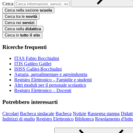
Cerca
Cerca nella sezione
scuola
Cerca tra le
novità
Cerca nei
servizi
Cerca nella
didattica
Cerca in
tutto il sito
Ricerche frequenti
ITAS Fabio Bocchialini
ITIS Galileo Galilei
ISISS Galilei-Bocchialini
Agraria, agroalimentare e agroindustria
Registro Elettronico – Famiglie e studenti
Altri moduli per il personale scolastico
Registro Elettronico – Docenti
Potrebbero interessarti
Circolari
Bacheca sindacale
Bacheca
Notizie
Rassegna stampa
Didatt
Indirizzi di studio
Registro Elettronico
Biblioteca
Regolamento d'Istit