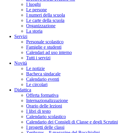
I luoghi
Le persone
I numeri della scuola
Le carte della scuola
Organizzazione
La storia
Servizi
Personale scolastico
Famiglie e studenti
Calendari ad uso interno
Tutti i servizi
Novità
Le notizie
Bacheca sindacale
Calendario eventi
Le circolari
Didattica
Offerta formativa
Internazionalizzazione
Orario delle lezioni
I libri di testo
Calendario scolastico
Calendario dei Consigli di Classe e degli Scrutini
I progetti delle classi
Zephyrus – Il magazine del Bocchialini