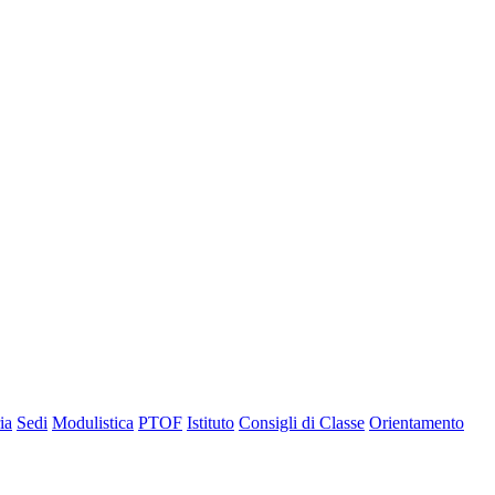
ia
Sedi
Modulistica
PTOF
Istituto
Consigli di Classe
Orientamento