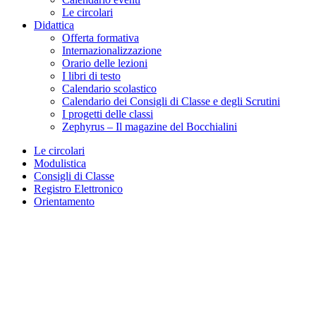
Le circolari
Didattica
Offerta formativa
Internazionalizzazione
Orario delle lezioni
I libri di testo
Calendario scolastico
Calendario dei Consigli di Classe e degli Scrutini
I progetti delle classi
Zephyrus – Il magazine del Bocchialini
Le circolari
Modulistica
Consigli di Classe
Registro Elettronico
Orientamento