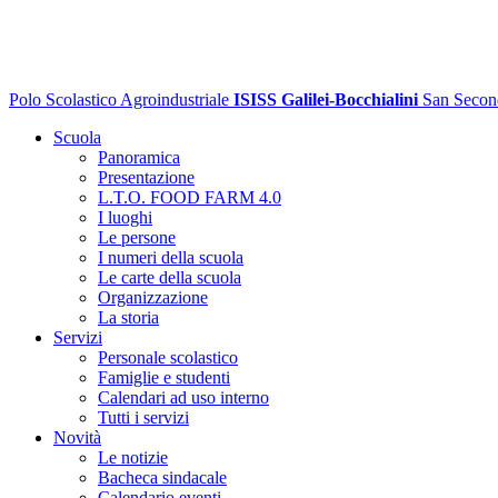
Polo Scolastico Agroindustriale
ISISS Galilei-Bocchialini
San Secon
Scuola
Panoramica
Presentazione
L.T.O. FOOD FARM 4.0
I luoghi
Le persone
I numeri della scuola
Le carte della scuola
Organizzazione
La storia
Servizi
Personale scolastico
Famiglie e studenti
Calendari ad uso interno
Tutti i servizi
Novità
Le notizie
Bacheca sindacale
Calendario eventi