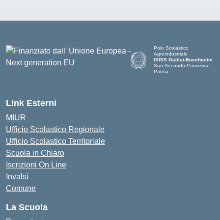
Polo Scolastico
Agroindustriale
ISISS Galilei-Bocchialini
San Secondo Parmense -
Parma
— Visita la pagina iniziale de
Link Esterni
MIUR
Ufficio Scolastico Regionale
Ufficio Scolastico Territoriale
Scuola in Chiaro
Iscrizioni On Line
Invalsi
Comune
La Scuola