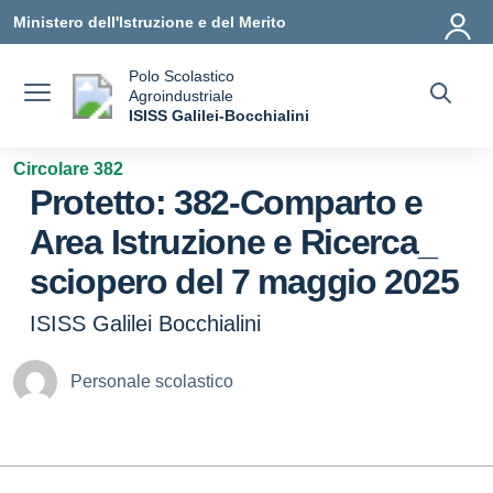
Vai ai contenuti
Vai al menu di navigazione
Vai al footer
Ministero dell'Istruzione e del Merito
Polo Scolastico
Agroindustriale
a
ISISS Galilei-Bocchialini
— Visita la pagina iniziale della scuola
Circolare 382
Protetto: 382-Comparto e
Area Istruzione e Ricerca_
sciopero del 7 maggio 2025
ISISS Galilei Bocchialini
Personale scolastico