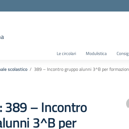
e
ma
la scuola
Le circolari
Modulistica
Consigl
ale scolastico
389 – Incontro gruppo alunni 3^B per formazion
: 389 – Incontro
alunni 3^B per