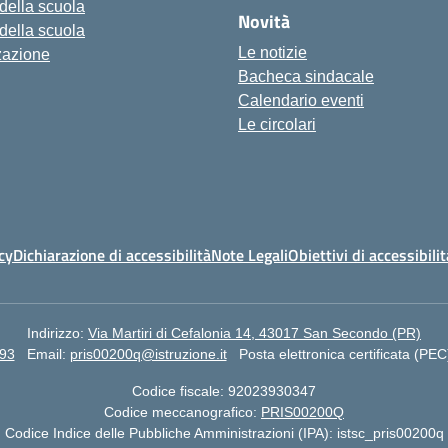
 della scuola
Novità
 della scuola
Le notizie
zazione
Bacheca sindacale
Calendario eventi
Le circolari
cy
Dichiarazione di accessibilità
Note Legali
Obiettivi di accessibilit
Indirizzo:
Via Martiri di Cefalonia 14, 43017 San Secondo (PR)
93
Email:
pris00200q@istruzione.it
Posta elettronica certificata (PEC
Codice fiscale: 92023930347
Codice meccanografico:
PRIS00200Q
Codice Indice delle Pubbliche Amministrazioni (IPA): istsc_pris00200q