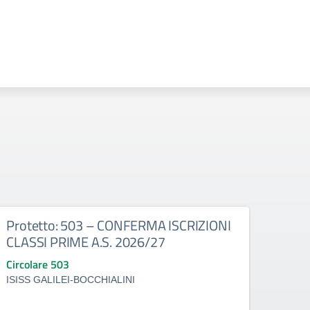
Protetto: 503 – CONFERMA ISCRIZIONI
Prot
CLASSI PRIME A.S. 2026/27
con 
30/0
Circolare 503
Circo
ISISS GALILEI-BOCCHIALINI
ISISS