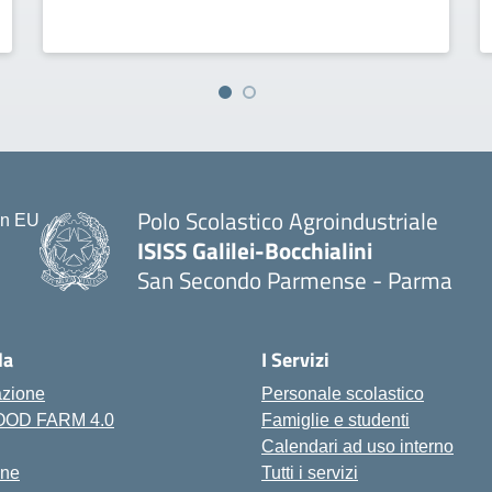
Polo Scolastico Agroindustriale
ISISS Galilei-Bocchialini
San Secondo Parmense - Parma
— Visita la pagina iniziale della scu
la
I Servizi
azione
Personale scolastico
FOOD FARM 4.0
Famiglie e studenti
Calendari ad uso interno
one
Tutti i servizi