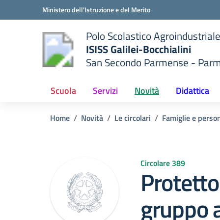
Vai ai contenuti
Vai al menu di navigazione
Vai al footer
Ministero dell'Istruzione e del Merito
Polo Scolastico Agroindustrial
ISISS Galilei-Bocchialini
San Secondo Parmense - Par
 della scuola
— Visita la pagina iniziale del
Scuola
Servizi
Novità
Didattica
Home
Novità
Le circolari
Famiglie e person
Circolare 389
Protetto
gruppo 