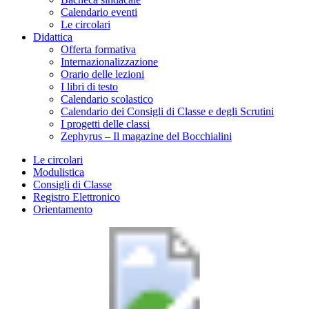
Calendario eventi
Le circolari
Didattica
Offerta formativa
Internazionalizzazione
Orario delle lezioni
I libri di testo
Calendario scolastico
Calendario dei Consigli di Classe e degli Scrutini
I progetti delle classi
Zephyrus – Il magazine del Bocchialini
Le circolari
Modulistica
Consigli di Classe
Registro Elettronico
Orientamento