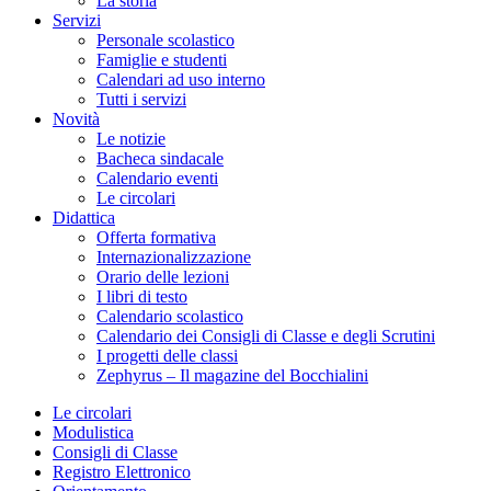
La storia
Servizi
Personale scolastico
Famiglie e studenti
Calendari ad uso interno
Tutti i servizi
Novità
Le notizie
Bacheca sindacale
Calendario eventi
Le circolari
Didattica
Offerta formativa
Internazionalizzazione
Orario delle lezioni
I libri di testo
Calendario scolastico
Calendario dei Consigli di Classe e degli Scrutini
I progetti delle classi
Zephyrus – Il magazine del Bocchialini
Le circolari
Modulistica
Consigli di Classe
Registro Elettronico