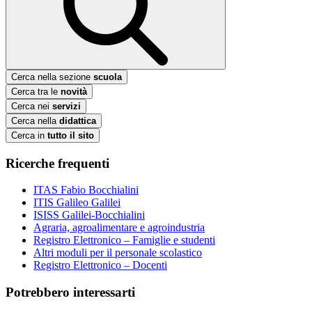
Cerca nella sezione
scuola
Cerca tra le
novità
Cerca nei
servizi
Cerca nella
didattica
Cerca in
tutto il sito
Ricerche frequenti
ITAS Fabio Bocchialini
ITIS Galileo Galilei
ISISS Galilei-Bocchialini
Agraria, agroalimentare e agroindustria
Registro Elettronico – Famiglie e studenti
Altri moduli per il personale scolastico
Registro Elettronico – Docenti
Potrebbero interessarti