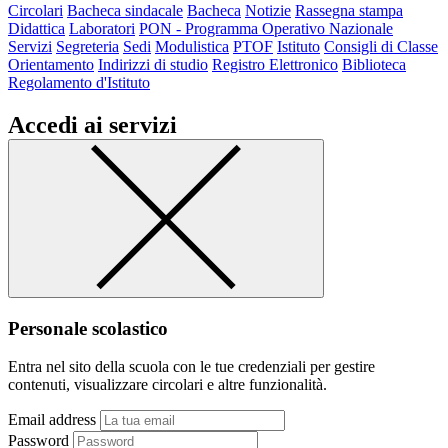
Circolari
Bacheca sindacale
Bacheca
Notizie
Rassegna stampa
Didattica
Laboratori
PON - Programma Operativo Nazionale
Servizi
Segreteria
Sedi
Modulistica
PTOF
Istituto
Consigli di Classe
Orientamento
Indirizzi di studio
Registro Elettronico
Biblioteca
Regolamento d'Istituto
Accedi ai servizi
Personale scolastico
Entra nel sito della scuola con le tue credenziali per gestire
contenuti, visualizzare circolari e altre funzionalità.
Email address
Password