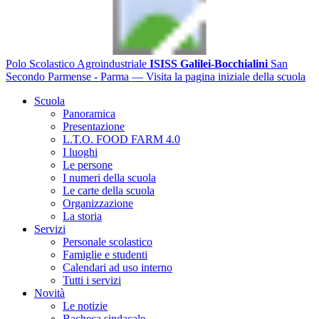
Polo Scolastico Agroindustriale
ISISS Galilei-Bocchialini
San
Secondo Parmense - Parma
— Visita la pagina iniziale della scuola
Scuola
Panoramica
Presentazione
L.T.O. FOOD FARM 4.0
I luoghi
Le persone
I numeri della scuola
Le carte della scuola
Organizzazione
La storia
Servizi
Personale scolastico
Famiglie e studenti
Calendari ad uso interno
Tutti i servizi
Novità
Le notizie
Bacheca sindacale