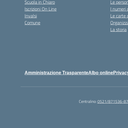
Scuola in Chiaro
Le perso
Iscrizioni On Line
I numeri 
Invalsi
Le carte 
Comune
Organizz
La storia
Amministrazione Trasparente
Albo online
Privac
Centralino:
0521/871536-8