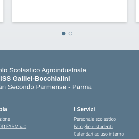
olo Scolastico Agroindustriale
SISS Galilei-Bocchialini
an Secondo Parmense - Parma
Visita la pagina iniziale della scuola
ola
I Servizi
zione
Personale scolastico
OOD FARM 4.0
Famiglie e studenti
Calendari ad uso interno