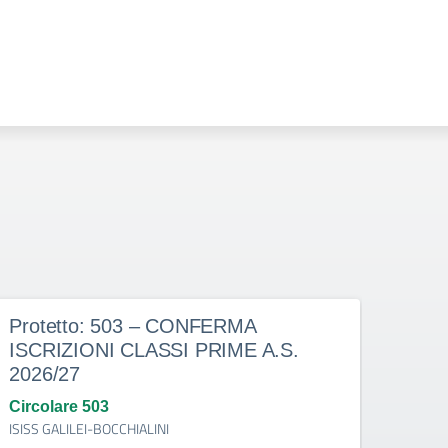
Protetto: 503 – CONFERMA
Prot
ISCRIZIONI CLASSI PRIME A.S.
doce
2026/27
dete
indi
Circolare 503
ISISS GALILEI-BOCCHIALINI
Circo