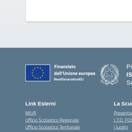
P
I
S
— 
Link Esterni
La Scu
MIUR
Presenta
Ufficio Scolastico Regionale
L.T.O. F
Ufficio Scolastico Territoriale
I luoghi