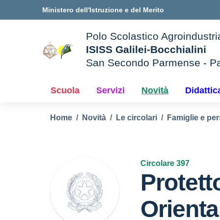
Vai ai contenuti
Vai al menu di navigazione
Vai al footer
Ministero dell'Istruzione e del Merito
Polo Scolastico Agroindustri
ISISS Galilei-Bocchialini
San Secondo Parmense - P
— Visita la pagina iniziale d
e della scuola
Scuola
Servizi
Novità
Didattic
Home
Novità
Le circolari
Famiglie e per
Circolare 397
Protett
Orient