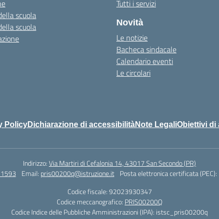
ne
Tutti i servizi
della scuola
Novità
della scuola
Le notizie
azione
Bacheca sindacale
Calendario eventi
Le circolari
y Policy
Dichiarazione di accessibilità
Note Legali
Obiettivi di
Indirizzo:
Via Martiri di Cefalonia 14, 43017 San Secondo (PR)
71593
Email:
pris00200q@istruzione.it
Posta elettronica certificata (PEC):
Codice fiscale: 92023930347
Codice meccanografico:
PRIS00200Q
Codice Indice delle Pubbliche Amministrazioni (IPA): istsc_pris00200q