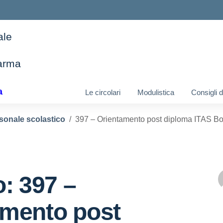
ale
arma
ella scuola
a
Le circolari
Modulistica
Consigli 
sonale scolastico
397 – Orientamento post diploma ITAS Bo
o: 397 –
amento post