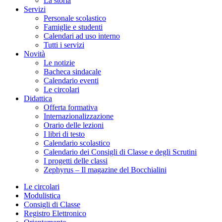
La storia
Servizi
Personale scolastico
Famiglie e studenti
Calendari ad uso interno
Tutti i servizi
Novità
Le notizie
Bacheca sindacale
Calendario eventi
Le circolari
Didattica
Offerta formativa
Internazionalizzazione
Orario delle lezioni
I libri di testo
Calendario scolastico
Calendario dei Consigli di Classe e degli Scrutini
I progetti delle classi
Zephyrus – Il magazine del Bocchialini
Le circolari
Modulistica
Consigli di Classe
Registro Elettronico