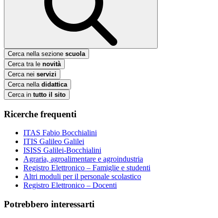
Cerca nella sezione
scuola
Cerca tra le
novità
Cerca nei
servizi
Cerca nella
didattica
Cerca in
tutto il sito
Ricerche frequenti
ITAS Fabio Bocchialini
ITIS Galileo Galilei
ISISS Galilei-Bocchialini
Agraria, agroalimentare e agroindustria
Registro Elettronico – Famiglie e studenti
Altri moduli per il personale scolastico
Registro Elettronico – Docenti
Potrebbero interessarti