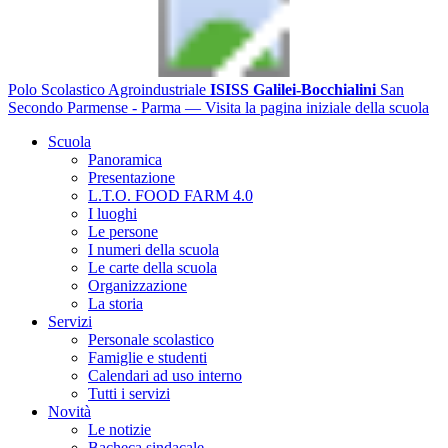
Polo Scolastico Agroindustriale
ISISS Galilei-Bocchialini
San
Secondo Parmense - Parma
— Visita la pagina iniziale della scuola
Scuola
Panoramica
Presentazione
L.T.O. FOOD FARM 4.0
I luoghi
Le persone
I numeri della scuola
Le carte della scuola
Organizzazione
La storia
Servizi
Personale scolastico
Famiglie e studenti
Calendari ad uso interno
Tutti i servizi
Novità
Le notizie
Bacheca sindacale