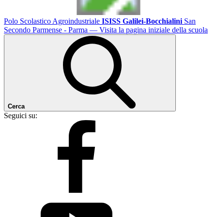
Polo Scolastico Agroindustriale
ISISS Galilei-Bocchialini
San
Secondo Parmense - Parma
— Visita la pagina iniziale della scuola
Cerca
Seguici su: