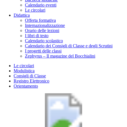
Calendario eventi
Le circolari
Didattica
Offerta formativa
Internazionalizzazione
Orario delle lezioni
I libri di testo
Calendario scolastico
Calendario dei Consigli di Classe e degli Scrutini
I progetti delle classi
Zephyrus – Il magazine del Bocchialini
Le circolari
Modulistica
Consigli di Classe
Registro Elettronico
Orientamento