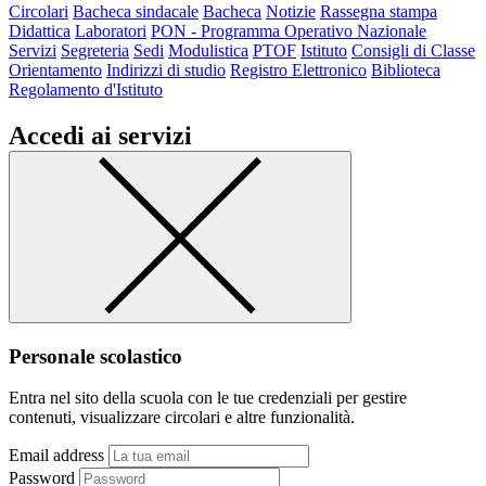
Circolari
Bacheca sindacale
Bacheca
Notizie
Rassegna stampa
Didattica
Laboratori
PON - Programma Operativo Nazionale
Servizi
Segreteria
Sedi
Modulistica
PTOF
Istituto
Consigli di Classe
Orientamento
Indirizzi di studio
Registro Elettronico
Biblioteca
Regolamento d'Istituto
Accedi ai servizi
Personale scolastico
Entra nel sito della scuola con le tue credenziali per gestire
contenuti, visualizzare circolari e altre funzionalità.
Email address
Password