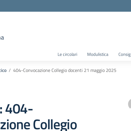
e
ma
la scuola
Le circolari
Modulistica
Consigl
tico
404-Convocazione Collegio docenti 21 maggio 2025
: 404-
ione Collegio