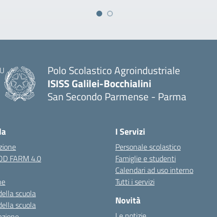
Polo Scolastico Agroindustriale
ISISS Galilei-Bocchialini
San Secondo Parmense - Parma
— Visita la pagina iniziale della scuola
la
I Servizi
zione
Personale scolastico
OOD FARM 4.0
Famiglie e studenti
Calendari ad uso interno
ne
Tutti i servizi
della scuola
Novità
della scuola
Le notizie
azione