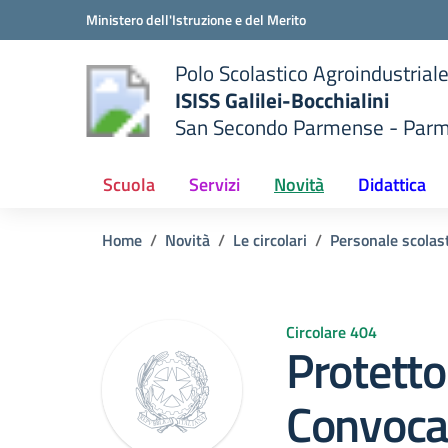
Vai ai contenuti
Vai al menu di navigazione
Vai al footer
Ministero dell'Istruzione e del Merito
Polo Scolastico Agroindustrial
ISISS Galilei-Bocchialini
San Secondo Parmense - Par
 della scuola
— Visita la pagina iniziale del
Scuola
Servizi
Novità
Didattica
Home
Novità
Le circolari
Personale scolas
Circolare 404
Protetto
Convocaz