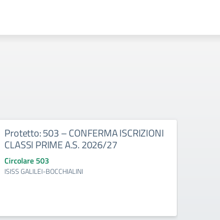
Protetto: 503 – CONFERMA ISCRIZIONI
Prot
CLASSI PRIME A.S. 2026/27
con 
30/0
Circolare 503
ISISS GALILEI-BOCCHIALINI
Circo
ISISS 