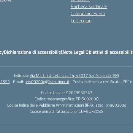
Bacheca sindacale
Calendario eventi
Le circolari
cy
Dichiarazione di accessibilità
Note Legali
Obiettivi di accessibilit
Indirizzo:
Via Martiri di Cefalonia 14, 43017 San Secondo (PR)
71593
Email:
pris00200q@istruzione.it
Posta elettronica certificata (PEC):
Codice fiscale: 92023930347
Codice meccanografico:
PRIS00200Q
Codice Indice delle Pubbliche Amministrazioni (IPA): istsc_pris00200q
Codice unico di fatturazione (CUF): UFZ0BS