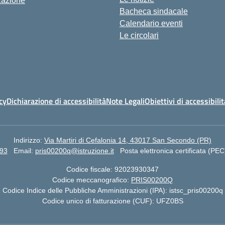
zazione
Bacheca sindacale
Calendario eventi
Le circolari
cy
Dichiarazione di accessibilità
Note Legali
Obiettivi di accessibilit
Indirizzo:
Via Martiri di Cefalonia 14, 43017 San Secondo (PR)
93
Email:
pris00200q@istruzione.it
Posta elettronica certificata (PEC
Codice fiscale: 92023930347
Codice meccanografico:
PRIS00200Q
Codice Indice delle Pubbliche Amministrazioni (IPA): istsc_pris00200q
Codice unico di fatturazione (CUF): UFZ0BS