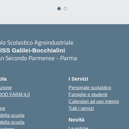
lo Scolastico Agroindustriale
SISS Galilei-Bocchialini
an Secondo Parmense - Parma
Visita la pagina iniziale della scuola
ola
I Servizi
azione
Personale scolastico
FOOD FARM 4.0
Famiglie e studenti
Calendari ad uso interno
one
Tutti i servizi
 della scuola
Novità
 della scuola
Le notizie