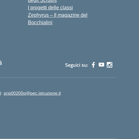
degli Scrutini
I progetti delle classi
Zephyrus – Il magazine del
Bocchialini
à
Seguici su:
):
pris00200q@pec.istruzione.it