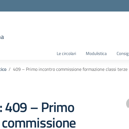
e
ma
la scuola
Le circolari
Modulistica
Consigl
tico
409 – Primo incontro commissione formazione classi terze
: 409 – Primo
o commissione