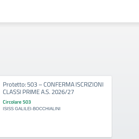
Protetto: 503 – CONFERMA ISCRIZIONI
Prot
CLASSI PRIME A.S. 2026/27
con 
30/0
Circolare 503
Circo
ISISS GALILEI-BOCCHIALINI
ISISS