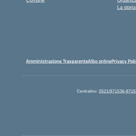
Comune
Organiz
La storia
Amministrazione Trasparente
Albo online
Privacy Poli
Centralino:
0521/871536-8715