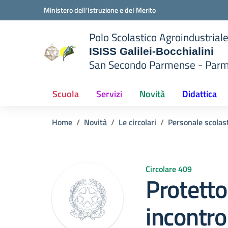
Vai ai contenuti
Vai al menu di navigazione
Vai al footer
Ministero dell'Istruzione e del Merito
Polo Scolastico Agroindustrial
ISISS Galilei-Bocchialini
San Secondo Parmense - Par
— Visita la pagina iniziale del
 della scuola
Scuola
Servizi
Novità
Didattica
Home
Novità
Le circolari
Personale scolas
Circolare 409
Protetto
incontr