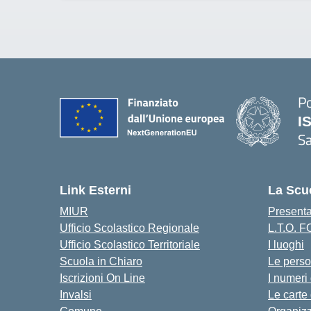
Po
I
S
— 
Link Esterni
La Scu
MIUR
Present
Ufficio Scolastico Regionale
L.T.O. 
Ufficio Scolastico Territoriale
I luoghi
Scuola in Chiaro
Le pers
Iscrizioni On Line
I numeri
Invalsi
Le carte