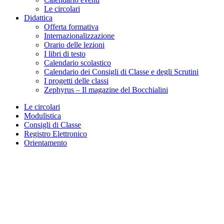
Le circolari
Didattica
Offerta formativa
Internazionalizzazione
Orario delle lezioni
I libri di testo
Calendario scolastico
Calendario dei Consigli di Classe e degli Scrutini
I progetti delle classi
Zephyrus – Il magazine del Bocchialini
Le circolari
Modulistica
Consigli di Classe
Registro Elettronico
Orientamento