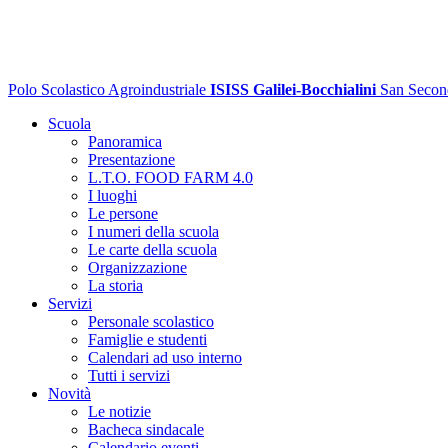
Polo Scolastico Agroindustriale
ISISS Galilei-Bocchialini
San Secon
Scuola
Panoramica
Presentazione
L.T.O. FOOD FARM 4.0
I luoghi
Le persone
I numeri della scuola
Le carte della scuola
Organizzazione
La storia
Servizi
Personale scolastico
Famiglie e studenti
Calendari ad uso interno
Tutti i servizi
Novità
Le notizie
Bacheca sindacale
Calendario eventi