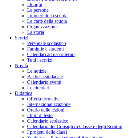
I luoghi
Le persone
I numeri della scuola
Le carte della scuola
Organizzazione
La storia
Servizi
Personale scolastico
Famiglie e studenti
Calendari ad uso interno
Tutti i servizi
Novità
Le notizie
Bacheca sindacale
Calendario eventi
Le circolari
Didattica
Offerta formativa
Internazionalizzazione
Orario delle lezioni
I libri di testo
Calendario scolastico
Calendario dei Consigli di Classe e degli Scrutini
I progetti delle classi
Zephyrus – Il magazine del Bocchialini