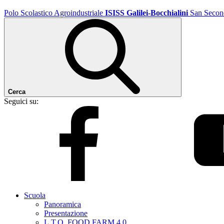
Polo Scolastico Agroindustriale
ISISS Galilei-Bocchialini
San Secon
Cerca
Seguici su:
Scuola
Panoramica
Presentazione
L.T.O. FOOD FARM 4.0