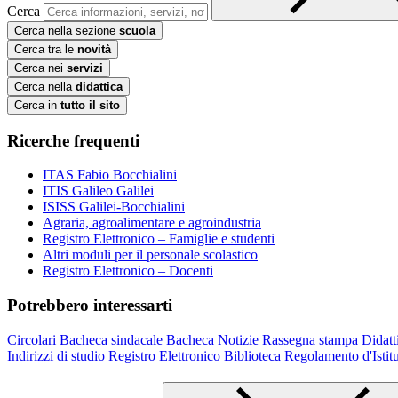
Cerca
Cerca nella sezione
scuola
Cerca tra le
novità
Cerca nei
servizi
Cerca nella
didattica
Cerca in
tutto il sito
Ricerche frequenti
ITAS Fabio Bocchialini
ITIS Galileo Galilei
ISISS Galilei-Bocchialini
Agraria, agroalimentare e agroindustria
Registro Elettronico – Famiglie e studenti
Altri moduli per il personale scolastico
Registro Elettronico – Docenti
Potrebbero interessarti
Circolari
Bacheca sindacale
Bacheca
Notizie
Rassegna stampa
Didatt
Indirizzi di studio
Registro Elettronico
Biblioteca
Regolamento d'Istit