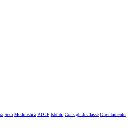
ia
Sedi
Modulistica
PTOF
Istituto
Consigli di Classe
Orientamento