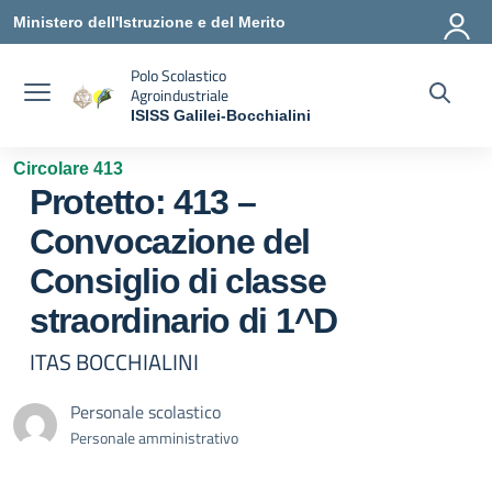
Vai ai contenuti
Vai al menu di navigazione
Vai al footer
Ministero dell'Istruzione e del Merito
Polo Scolastico
Agroindustriale
ISISS Galilei-Bocchialini
— Visita la pagina iniziale della scuola
Circolare 413
Protetto: 413 –
Convocazione del
Consiglio di classe
straordinario di 1^D
ITAS BOCCHIALINI
Personale scolastico
Personale amministrativo