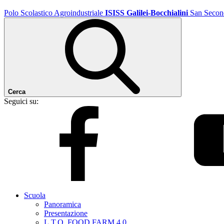
Polo Scolastico Agroindustriale
ISISS Galilei-Bocchialini
San Secon
Cerca
Seguici su:
Scuola
Panoramica
Presentazione
L.T.O. FOOD FARM 4.0