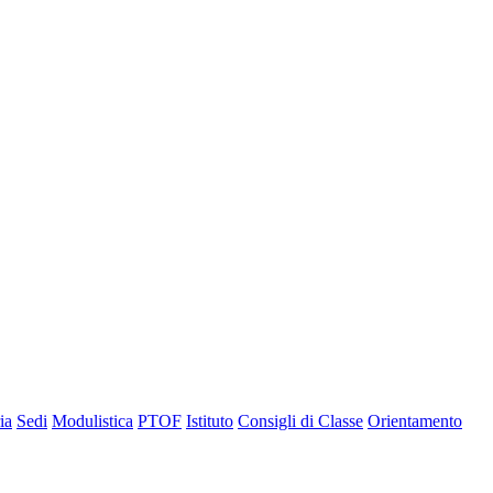
ia
Sedi
Modulistica
PTOF
Istituto
Consigli di Classe
Orientamento