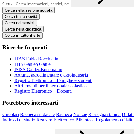
Cerca
Cerca nella sezione
scuola
Cerca tra le
novità
Cerca nei
servizi
Cerca nella
didattica
Cerca in
tutto il sito
Ricerche frequenti
ITAS Fabio Bocchialini
ITIS Galileo Galilei
ISISS Galilei-Bocchialini
Agraria, agroalimentare e agroindustria
Registro Elettronico – Famiglie e studenti
Altri moduli per il personale scolastico
Registro Elettronico – Docenti
Potrebbero interessarti
Circolari
Bacheca sindacale
Bacheca
Notizie
Rassegna stampa
Didatt
Indirizzi di studio
Registro Elettronico
Biblioteca
Regolamento d'Istit