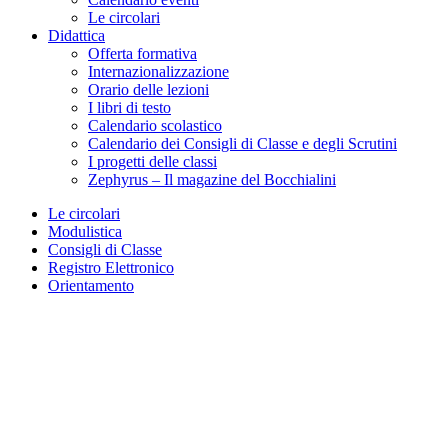
Le circolari
Didattica
Offerta formativa
Internazionalizzazione
Orario delle lezioni
I libri di testo
Calendario scolastico
Calendario dei Consigli di Classe e degli Scrutini
I progetti delle classi
Zephyrus – Il magazine del Bocchialini
Le circolari
Modulistica
Consigli di Classe
Registro Elettronico
Orientamento