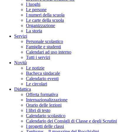
I luoghi
Le persone
I numeri della scuola
Le carte della scuola
Organizzazione
La storia
Servizi
Personale scolastico
Famiglie e studenti
Calendari ad uso interno
Tutti i servizi
Novità
Le notizie
Bacheca sindacale
Calendario eventi
Le circolari
Didattica
Offerta formativa
Internazionalizzazione
Orario delle lezioni
I libri di testo
Calendario scolastico
Calendario dei Consigli di Classe e degli Scrutini
I progetti delle classi
Zephyrus – Il magazine del Bocchialini