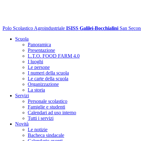
Polo Scolastico Agroindustriale
ISISS Galilei-Bocchialini
San Secon
Scuola
Panoramica
Presentazione
L.T.O. FOOD FARM 4.0
I luoghi
Le persone
I numeri della scuola
Le carte della scuola
Organizzazione
La storia
Servizi
Personale scolastico
Famiglie e studenti
Calendari ad uso interno
Tutti i servizi
Novità
Le notizie
Bacheca sindacale
Calendario eventi