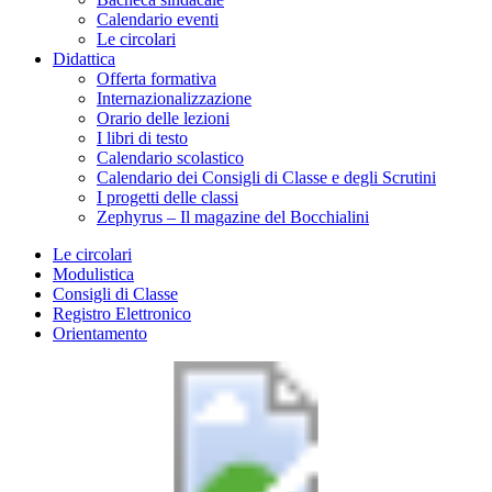
Calendario eventi
Le circolari
Didattica
Offerta formativa
Internazionalizzazione
Orario delle lezioni
I libri di testo
Calendario scolastico
Calendario dei Consigli di Classe e degli Scrutini
I progetti delle classi
Zephyrus – Il magazine del Bocchialini
Le circolari
Modulistica
Consigli di Classe
Registro Elettronico
Orientamento