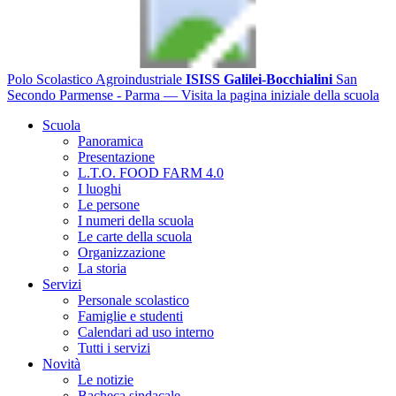
Polo Scolastico Agroindustriale
ISISS Galilei-Bocchialini
San
Secondo Parmense - Parma
— Visita la pagina iniziale della scuola
Scuola
Panoramica
Presentazione
L.T.O. FOOD FARM 4.0
I luoghi
Le persone
I numeri della scuola
Le carte della scuola
Organizzazione
La storia
Servizi
Personale scolastico
Famiglie e studenti
Calendari ad uso interno
Tutti i servizi
Novità
Le notizie
Bacheca sindacale