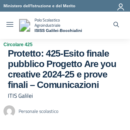
Vai ai contenuti
Vai al menu di navigazione
Vai al footer
Ministero dell'Istruzione e del Merito
Polo Scolastico
Agroindustriale
ISISS Galilei-Bocchialini
— Visita la pagina iniziale della scuola
Circolare 425
Protetto: 425-Esito finale
pubblico Progetto Are you
creative 2024-25 e prove
finali – Comunicazioni
ITIS Galilei
Personale scolastico