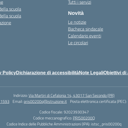
ne
Tutti i servizi
della scuola
Novità
della scuola
Le notizie
azione
Bacheca sindacale
Calendario eventi
Le circolari
y Policy
Dichiarazione di accessibilità
Note Legali
Obiettivi di
Indirizzo:
Via Martiri di Cefalonia 14, 43017 San Secondo (PR)
71593
Email:
pris00200q@istruzione.it
Posta elettronica certificata (PEC):
Codice fiscale: 92023930347
Codice meccanografico:
PRIS00200Q
Codice Indice delle Pubbliche Amministrazioni (IPA): istsc_pris00200q