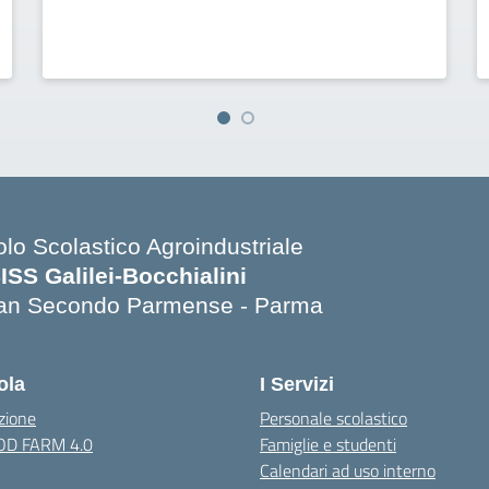
olo Scolastico Agroindustriale
SISS Galilei-Bocchialini
an Secondo Parmense - Parma
Visita la pagina iniziale della scuola
ola
I Servizi
zione
Personale scolastico
OOD FARM 4.0
Famiglie e studenti
Calendari ad uso interno