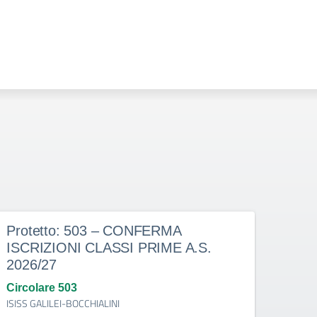
Protetto: 503 – CONFERMA
Prot
ISCRIZIONI CLASSI PRIME A.S.
doce
2026/27
dete
indi
Circolare 503
ISISS GALILEI-BOCCHIALINI
Circo