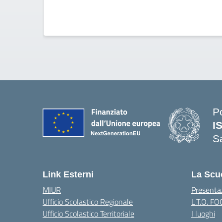
P
I
S
— 
Link Esterni
La Scu
MIUR
Presenta
Ufficio Scolastico Regionale
L.T.O. F
Ufficio Scolastico Territoriale
I luoghi