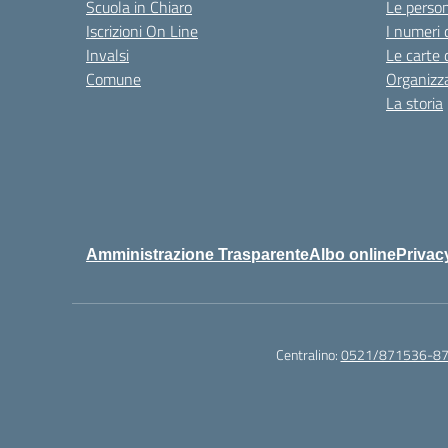
Scuola in Chiaro
Le perso
Iscrizioni On Line
I numeri 
Invalsi
Le carte 
Comune
Organizz
La storia
Amministrazione Trasparente
Albo online
Privac
Centralino:
0521/871536-8