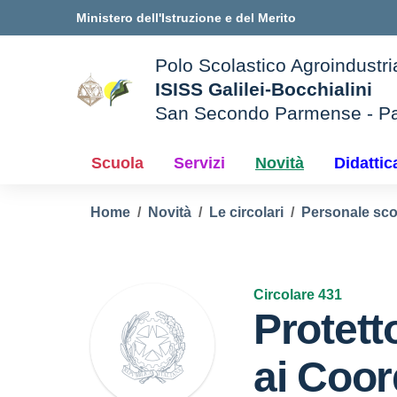
Vai ai contenuti
Vai al menu di navigazione
Vai al footer
Ministero dell'Istruzione e del Merito
Polo Scolastico Agroindustri
ISISS Galilei-Bocchialini
San Secondo Parmense - P
— Visita la pagina iniziale d
e della scuola
Scuola
Servizi
Novità
Didattic
Home
Novità
Le circolari
Personale sco
Circolare 431
Protett
ai Coor