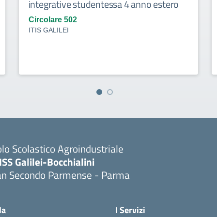
integrative studentessa 4 anno estero
Circolare 502
ITIS GALILEI
lo Scolastico Agroindustriale
ISS Galilei-Bocchialini
an Secondo Parmense - Parma
Visita la pagina iniziale della scuola
la
I Servizi