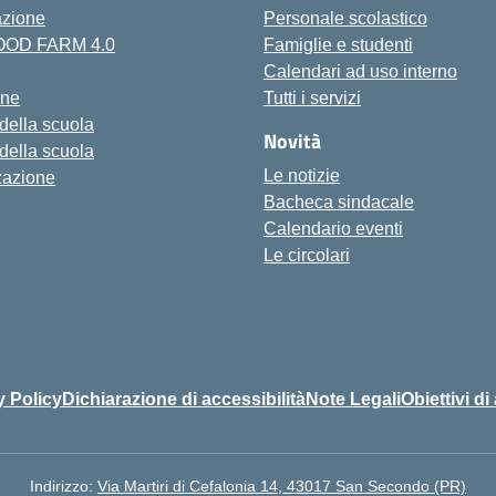
azione
Personale scolastico
FOOD FARM 4.0
Famiglie e studenti
Calendari ad uso interno
one
Tutti i servizi
 della scuola
Novità
 della scuola
Le notizie
zazione
Bacheca sindacale
Calendario eventi
Le circolari
y Policy
Dichiarazione di accessibilità
Note Legali
Obiettivi di
Indirizzo:
Via Martiri di Cefalonia 14, 43017 San Secondo (PR)