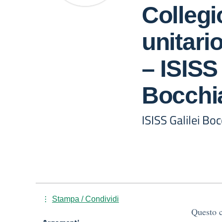
Collegi
unitari
– ISISS 
Bocchia
ISISS Galilei Boc
Stampa / Condividi
Questo c