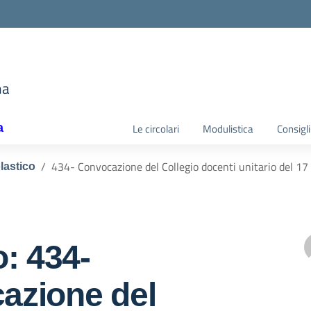
e
ma
la scuola
a
Le circolari
Modulistica
Consigli
434- Convocazione del Collegio docenti unitario del 17 
lastico
o: 434-
azione del