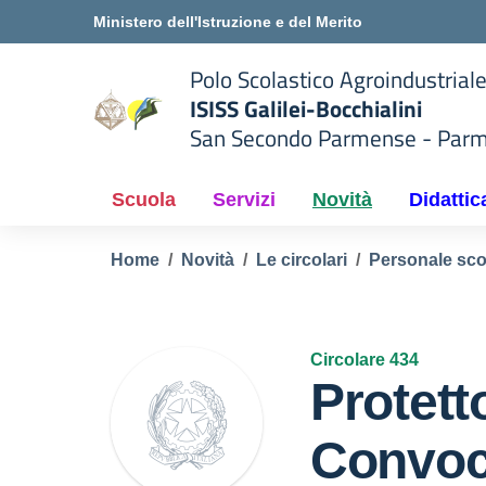
Vai ai contenuti
Vai al menu di navigazione
Vai al footer
Ministero dell'Istruzione e del Merito
Polo Scolastico Agroindustrial
ISISS Galilei-Bocchialini
San Secondo Parmense - Par
 della scuola
— Visita la pagina iniziale del
Scuola
Servizi
Novità
Didattic
Home
Novità
Le circolari
Personale sco
Circolare 434
Protett
Convoc