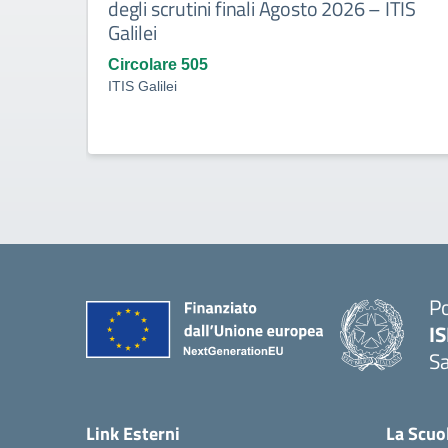
degli scrutini finali Agosto 2026 – ITIS
Galilei
Circolare 505
ITIS Galilei
Po
IS
S
— 
Link Esterni
La Scuo