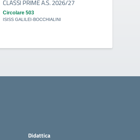
CLASSI PRIME A.S. 2026/27
con 
30/0
Circolare 503
ISISS GALILEI-BOCCHIALINI
Circo
ISISS
Didattica