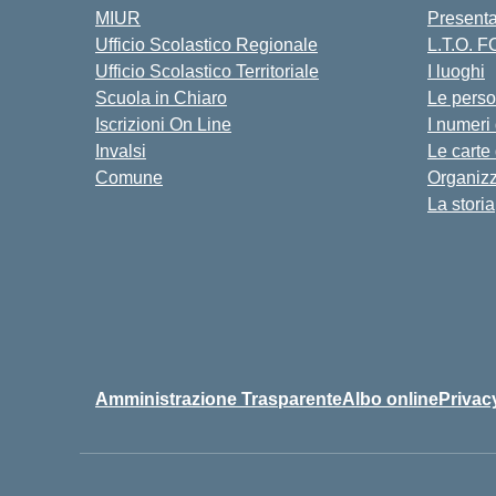
MIUR
Present
Ufficio Scolastico Regionale
L.T.O. 
Ufficio Scolastico Territoriale
I luoghi
Scuola in Chiaro
Le pers
Iscrizioni On Line
I numeri
Invalsi
Le carte
Comune
Organiz
La storia
Amministrazione Trasparente
Albo online
Privac