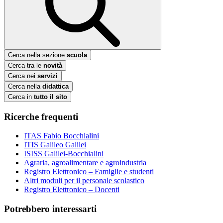
Cerca nella sezione
scuola
Cerca tra le
novità
Cerca nei
servizi
Cerca nella
didattica
Cerca in
tutto il sito
Ricerche frequenti
ITAS Fabio Bocchialini
ITIS Galileo Galilei
ISISS Galilei-Bocchialini
Agraria, agroalimentare e agroindustria
Registro Elettronico – Famiglie e studenti
Altri moduli per il personale scolastico
Registro Elettronico – Docenti
Potrebbero interessarti