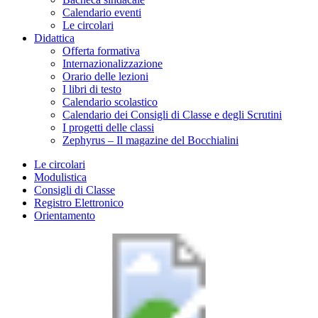
Calendario eventi
Le circolari
Didattica
Offerta formativa
Internazionalizzazione
Orario delle lezioni
I libri di testo
Calendario scolastico
Calendario dei Consigli di Classe e degli Scrutini
I progetti delle classi
Zephyrus – Il magazine del Bocchialini
Le circolari
Modulistica
Consigli di Classe
Registro Elettronico
Orientamento