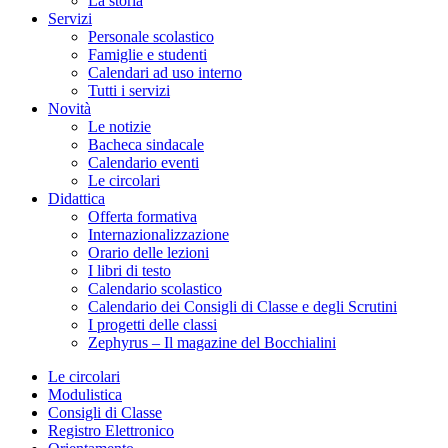
La storia
Servizi
Personale scolastico
Famiglie e studenti
Calendari ad uso interno
Tutti i servizi
Novità
Le notizie
Bacheca sindacale
Calendario eventi
Le circolari
Didattica
Offerta formativa
Internazionalizzazione
Orario delle lezioni
I libri di testo
Calendario scolastico
Calendario dei Consigli di Classe e degli Scrutini
I progetti delle classi
Zephyrus – Il magazine del Bocchialini
Le circolari
Modulistica
Consigli di Classe
Registro Elettronico