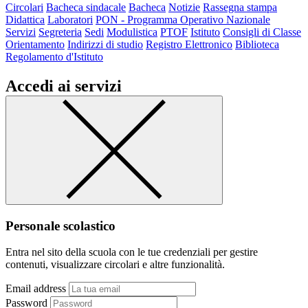
Circolari
Bacheca sindacale
Bacheca
Notizie
Rassegna stampa
Didattica
Laboratori
PON - Programma Operativo Nazionale
Servizi
Segreteria
Sedi
Modulistica
PTOF
Istituto
Consigli di Classe
Orientamento
Indirizzi di studio
Registro Elettronico
Biblioteca
Regolamento d'Istituto
Accedi ai servizi
Personale scolastico
Entra nel sito della scuola con le tue credenziali per gestire
contenuti, visualizzare circolari e altre funzionalità.
Email address
Password