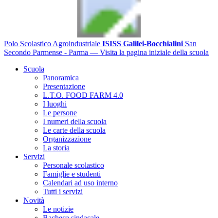
Polo Scolastico Agroindustriale
ISISS Galilei-Bocchialini
San
Secondo Parmense - Parma
— Visita la pagina iniziale della scuola
Scuola
Panoramica
Presentazione
L.T.O. FOOD FARM 4.0
I luoghi
Le persone
I numeri della scuola
Le carte della scuola
Organizzazione
La storia
Servizi
Personale scolastico
Famiglie e studenti
Calendari ad uso interno
Tutti i servizi
Novità
Le notizie
Bacheca sindacale