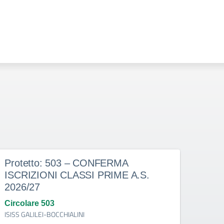
Protetto: 503 – CONFERMA
Prot
ISCRIZIONI CLASSI PRIME A.S.
doce
2026/27
dete
indi
Circolare 503
ISISS GALILEI-BOCCHIALINI
Circo