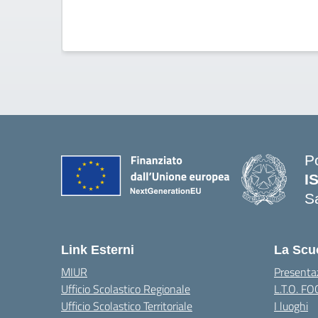
P
I
S
— 
Link Esterni
La Scu
MIUR
Presenta
Ufficio Scolastico Regionale
L.T.O. F
Ufficio Scolastico Territoriale
I luoghi