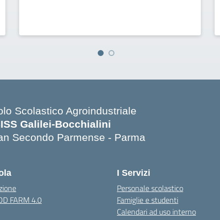
olo Scolastico Agroindustriale
SISS Galilei-Bocchialini
an Secondo Parmense - Parma
Visita la pagina iniziale della scuola
ola
I Servizi
zione
Personale scolastico
OOD FARM 4.0
Famiglie e studenti
Calendari ad uso interno