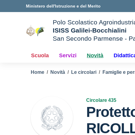
Vai ai contenuti
Vai al menu di navigazione
Vai al footer
Ministero dell'Istruzione e del Merito
Polo Scolastico Agroindustri
ISISS Galilei-Bocchialini
San Secondo Parmense - P
— Visita la pagina iniziale d
e della scuola
Scuola
Servizi
Novità
Didattic
Home
Novità
Le circolari
Famiglie e per
Circolare 435
Protett
RICOL