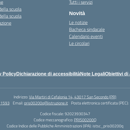
ne
Tutti i servizi
della scuola
Novità
della scuola
Le notizie
azione
Bacheca sindacale
Calendario eventi
Le circolari
y Policy
Dichiarazione di accessibilità
Note Legali
Obiettivi di
Indirizzo:
Via Martiri di Cefalonia 14, 43017 San Secondo (PR)
71593
Email:
pris00200q@istruzione.it
Posta elettronica certificata (PEC):
Codice fiscale: 92023930347
Codice meccanografico:
PRIS00200Q
Codice Indice delle Pubbliche Amministrazioni (IPA): istsc_pris00200q