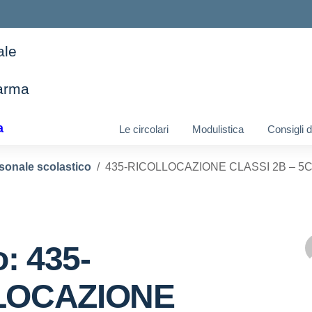
ale
arma
ella scuola
a
Le circolari
Modulistica
Consigli 
sonale scolastico
435-RICOLLOCAZIONE CLASSI 2B – 5C 
o: 435-
LOCAZIONE