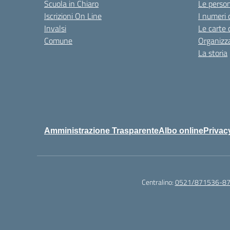
Scuola in Chiaro
Le perso
Iscrizioni On Line
I numeri 
Invalsi
Le carte 
Comune
Organizz
La storia
Amministrazione Trasparente
Albo online
Privac
Centralino:
0521/871536-8