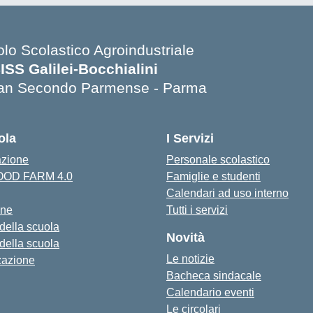
olo Scolastico Agroindustriale
SISS Galilei-Bocchialini
an Secondo Parmense - Parma
Visita la pagina iniziale della scuola
ola
I Servizi
azione
Personale scolastico
FOOD FARM 4.0
Famiglie e studenti
Calendari ad uso interno
one
Tutti i servizi
 della scuola
Novità
 della scuola
Le notizie
zazione
Bacheca sindacale
Calendario eventi
Le circolari