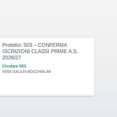
Protetto: 503 – CONFERMA
Prot
ISCRIZIONI CLASSI PRIME A.S.
doce
2026/27
dete
indi
Circolare 503
Circo
ISISS GALILEI-BOCCHIALINI
ISISS