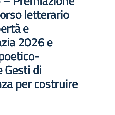
o – Premiazione
orso letterario
ertà e
zia 2026 e
poetico-
 Gesti di
za per costruire