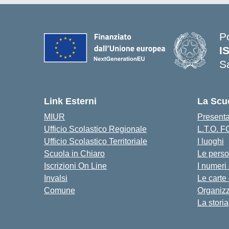
P
I
S
— 
Link Esterni
La Scu
MIUR
Present
Ufficio Scolastico Regionale
L.T.O. 
Ufficio Scolastico Territoriale
I luoghi
Scuola in Chiaro
Le pers
Iscrizioni On Line
I numeri
Invalsi
Le carte
Comune
Organiz
La storia