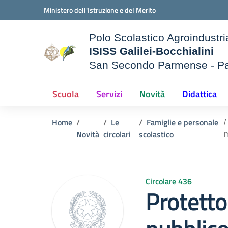
Vai ai contenuti
Vai al menu di navigazione
Vai al footer
Ministero dell'Istruzione e del Merito
Polo Scolastico Agroindustri
ISISS Galilei-Bocchialini
San Secondo Parmense - P
— Visita la pagina iniziale d
e della scuola
Scuola
Servizi
Novità
Didattica
Home
Le
Famiglie e personale
Novità
circolari
scolastico
m
Circolare 436
Protett