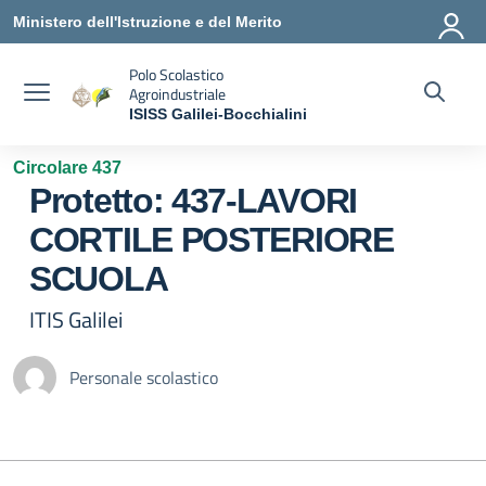
Vai ai contenuti
Vai al menu di navigazione
Vai al footer
Ministero dell'Istruzione e del Merito
Polo Scolastico
Agroindustriale
ISISS Galilei-Bocchialini
— Visita la pagina iniziale della scuola
Circolare 437
Protetto: 437-LAVORI
CORTILE POSTERIORE
SCUOLA
ITIS Galilei
Personale scolastico