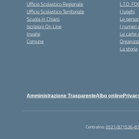
Ufficio Scolastico Regionale
L.T.O. F
Ufficio Scolastico Territoriale
I luoghi
Scuola in Chiaro
Le perso
Iscrizioni On Line
I numeri 
Invalsi
Le carte 
Comune
Organizz
La storia
Amministrazione Trasparente
Albo online
Privac
Centralino:
0521/871536-8