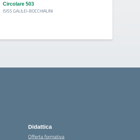
indi
Circolare 503
ISISS GALILEI-BOCCHIALINI
Circo
ISISS 
Didattica
Offerta formativa