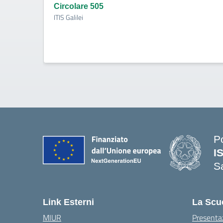
Circolare 505
ITIS Galilei
P
I
S
— 
Link Esterni
La Scu
MIUR
Presenta