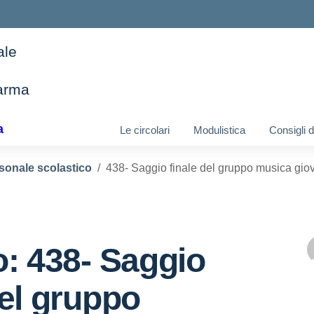
ale
arma
ella scuola
a
Le circolari
Modulistica
Consigli 
sonale scolastico
438- Saggio finale del gruppo musica giov
o: 438- Saggio
del gruppo