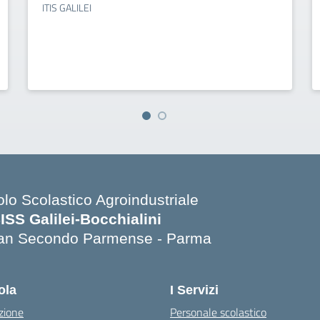
ITIS GALILEI
olo Scolastico Agroindustriale
SISS Galilei-Bocchialini
an Secondo Parmense - Parma
Visita la pagina iniziale della scuola
ola
I Servizi
zione
Personale scolastico