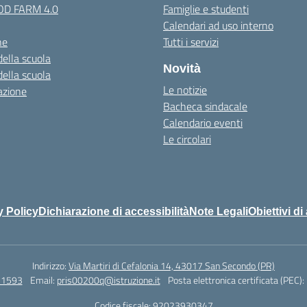
OOD FARM 4.0
Famiglie e studenti
Calendari ad uso interno
ne
Tutti i servizi
della scuola
Novità
della scuola
Le notizie
azione
Bacheca sindacale
Calendario eventi
Le circolari
y Policy
Dichiarazione di accessibilità
Note Legali
Obiettivi di
Indirizzo:
Via Martiri di Cefalonia 14, 43017 San Secondo (PR)
71593
Email:
pris00200q@istruzione.it
Posta elettronica certificata (PEC):
Codice fiscale: 92023930347