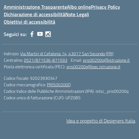
Amministrazione Trasparente
Albo online
Privacy Policy
Dichiarazione di accessibilità
Note Legali
Obiettivi di accessibilità
Seguici su:
Indirizzo:
Via Martiri di Cefalonia 14, 43017 San Secondo (PR)
Centralino:
0521/871536-871593
Email:
pris00200q@istruzione.it
Posta elettronica certificata (PEC):
pris00200q@pec.istruzione.it
Codice fiscale: 92023930347
Codice meccanografico:
PRIS00200Q
Codice Indice delle Pubbliche Amministrazioni (IPA): istsc_pris00200q
Codice unico di fatturazione (CUF): UFZ0BS
Idea e progetto di Designers Italia