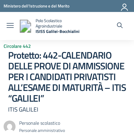
Vai ai contenuti
Vai al menu di navigazione
Vai al footer
Ministero dell'Istruzione e del Merito
Polo Scolastico
Agroindustriale
ISISS Galilei-Bocchialini
— Visita la pagina iniziale della scuola
Circolare 442
Protetto: 442-CALENDARIO
DELLE PROVE DI AMMISSIONE
PER I CANDIDATI PRIVATISTI
ALL’ESAME DI MATURITÀ – ITIS
“GALILEI”
ITIS GALILEI
Personale scolastico
Personale amministrativo