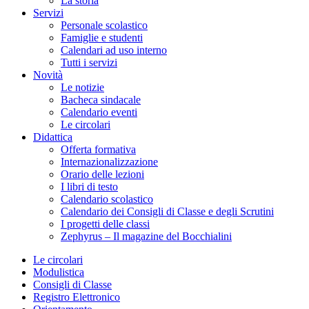
La storia
Servizi
Personale scolastico
Famiglie e studenti
Calendari ad uso interno
Tutti i servizi
Novità
Le notizie
Bacheca sindacale
Calendario eventi
Le circolari
Didattica
Offerta formativa
Internazionalizzazione
Orario delle lezioni
I libri di testo
Calendario scolastico
Calendario dei Consigli di Classe e degli Scrutini
I progetti delle classi
Zephyrus – Il magazine del Bocchialini
Le circolari
Modulistica
Consigli di Classe
Registro Elettronico