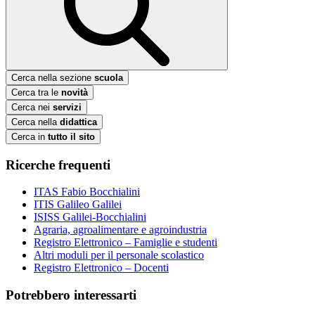
Cerca nella sezione
scuola
Cerca tra le
novità
Cerca nei
servizi
Cerca nella
didattica
Cerca in
tutto il sito
Ricerche frequenti
ITAS Fabio Bocchialini
ITIS Galileo Galilei
ISISS Galilei-Bocchialini
Agraria, agroalimentare e agroindustria
Registro Elettronico – Famiglie e studenti
Altri moduli per il personale scolastico
Registro Elettronico – Docenti
Potrebbero interessarti