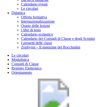
Calendario eventi
Le circolari
Didattica
Offerta formativa
Internazionalizzazione
Orario delle lezioni
I libri di testo
Calendario scolastico
Calendario dei Consigli di Classe e degli Scrutini
I progetti delle classi
Zephyrus – Il magazine del Bocchialini
Le circolari
Modulistica
Consigli di Classe
Registro Elettronico
Orientamento