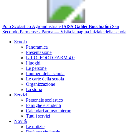
Polo Scolastico Agroindustriale
ISISS Galilei-Bocchialini
San
Secondo Parmense - Parma
— Visita la pagina iniziale della scuola
Scuola
Panoramica
Presentazione
L.T.O. FOOD FARM 4.0
I luoghi
Le persone
I numeri della scuola
Le carte della scuola
Organizzazione
La storia
Servizi
Personale scolastico
Famiglie e studenti
Calendari ad uso interno
Tutti i servizi
Novità
Le notizie
Bacheca sindacale