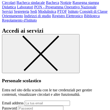
Circolari
Bacheca sindacale
Bacheca
Notizie
Rassegna stampa
Didattica
Laboratori
PON - Programma Operativo Nazionale
Servizi
Segreteria
Sedi
Modulistica
PTOF
Istituto
Consigli di Classe
Orientamento
Indirizzi di studio
Registro Elettronico
Biblioteca
Regolamento d'Istituto
Accedi ai servizi
Personale scolastico
Entra nel sito della scuola con le tue credenziali per gestire
contenuti, visualizzare circolari e altre funzionalità.
Email address
Password