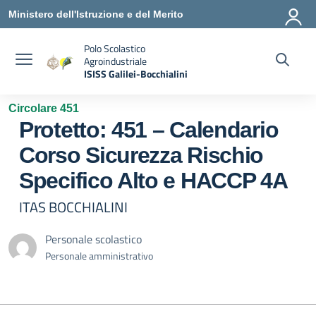
Vai ai contenuti
Vai al menu di navigazione
Vai al footer
Ministero dell'Istruzione e del Merito
Polo Scolastico
Agroindustriale
ISISS Galilei-Bocchialini
— Visita la pagina iniziale della scuola
Circolare 451
Protetto: 451 – Calendario
Corso Sicurezza Rischio
Specifico Alto e HACCP 4A
ITAS BOCCHIALINI
Personale scolastico
Personale amministrativo