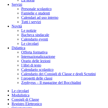
La storia
Servizi
Personale scolastico
Famiglie e studenti
Calendari ad uso interno
Tutti i servizi
Novità
Le notizie
Bacheca sindacale
Calendario eventi
Le circolari
Didattica
Offerta formativa
Internazionalizzazione
Orario delle lezioni
I libri di testo
Calendario scolastico
Calendario dei Consigli di Classe e degli Scrutini
I progetti delle classi
Zephyrus – Il magazine del Bocchialini
Le circolari
Modulistica
Consigli di Classe
Registro Elettronico