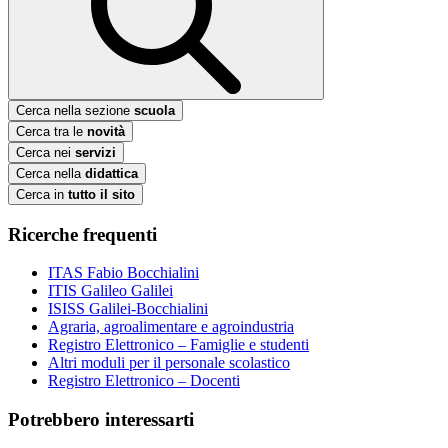
Cerca nella sezione
scuola
Cerca tra le
novità
Cerca nei
servizi
Cerca nella
didattica
Cerca in
tutto il sito
Ricerche frequenti
ITAS Fabio Bocchialini
ITIS Galileo Galilei
ISISS Galilei-Bocchialini
Agraria, agroalimentare e agroindustria
Registro Elettronico – Famiglie e studenti
Altri moduli per il personale scolastico
Registro Elettronico – Docenti
Potrebbero interessarti