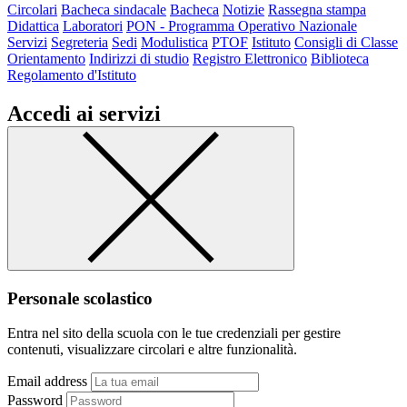
Circolari
Bacheca sindacale
Bacheca
Notizie
Rassegna stampa
Didattica
Laboratori
PON - Programma Operativo Nazionale
Servizi
Segreteria
Sedi
Modulistica
PTOF
Istituto
Consigli di Classe
Orientamento
Indirizzi di studio
Registro Elettronico
Biblioteca
Regolamento d'Istituto
Accedi ai servizi
Personale scolastico
Entra nel sito della scuola con le tue credenziali per gestire
contenuti, visualizzare circolari e altre funzionalità.
Email address
Password