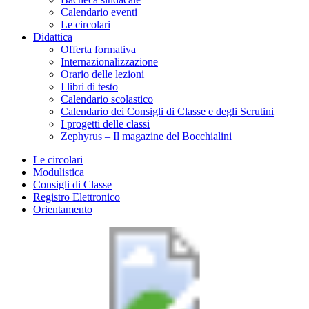
Calendario eventi
Le circolari
Didattica
Offerta formativa
Internazionalizzazione
Orario delle lezioni
I libri di testo
Calendario scolastico
Calendario dei Consigli di Classe e degli Scrutini
I progetti delle classi
Zephyrus – Il magazine del Bocchialini
Le circolari
Modulistica
Consigli di Classe
Registro Elettronico
Orientamento