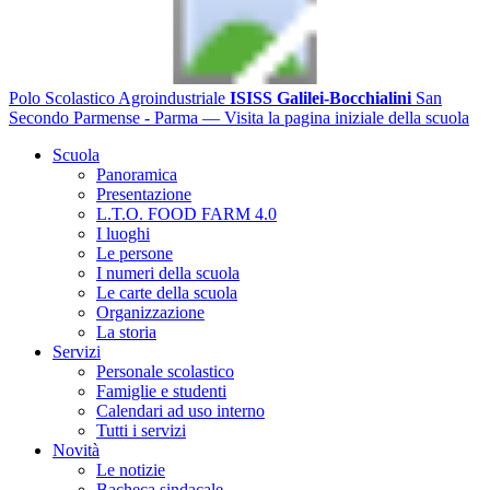
Polo Scolastico Agroindustriale
ISISS Galilei-Bocchialini
San
Secondo Parmense - Parma
— Visita la pagina iniziale della scuola
Scuola
Panoramica
Presentazione
L.T.O. FOOD FARM 4.0
I luoghi
Le persone
I numeri della scuola
Le carte della scuola
Organizzazione
La storia
Servizi
Personale scolastico
Famiglie e studenti
Calendari ad uso interno
Tutti i servizi
Novità
Le notizie
Bacheca sindacale